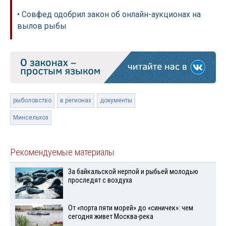
• Совфед одобрил закон об онлайн-аукционах на
вылов рыбы
рыболовство
в регионах
документы
Минсельхоз
Рекомендуемые материалы
За байкальской нерпой и рыбьей молодью
проследят с воздуха
От «порта пяти морей» до «синичек»: чем
сегодня живет Москва-река