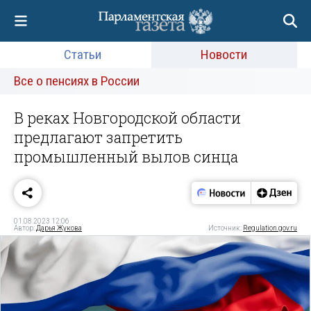
Статьи
Новости
Все о пенсиях в России
В реках Новгородской области
предлагают запретить
промышленный вылов синца
01.08.2023 12:06
Автор:
Дарья Жукова
Источник:
Regulation.gov.ru