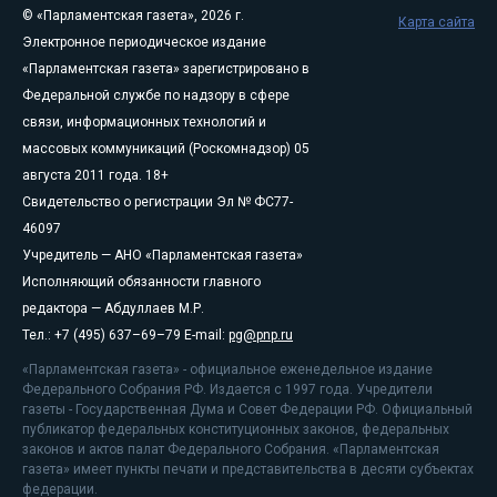
© «Парламентская газета», 2026 г.
Карта сайта
Электронное периодическое издание
«Парламентская газета» зарегистрировано в
Федеральной службе по надзору в сфере
связи, информационных технологий и
массовых коммуникаций (Роскомнадзор) 05
августа 2011 года. 18+
Свидетельство о регистрации Эл № ФС77-
46097
Учредитель — АНО «Парламентская газета»
Исполняющий обязанности главного
редактора — Абдуллаев М.Р.
Тел.: +7 (495) 637–69–79 E-mail:
pg@pnp.ru
«Парламентская газета» - официальное еженедельное издание
Федерального Собрания РФ. Издается с 1997 года. Учредители
газеты - Государственная Дума и Совет Федерации РФ. Официальный
публикатор федеральных конституционных законов, федеральных
законов и актов палат Федерального Собрания. «Парламентская
газета» имеет пункты печати и представительства в десяти субъектах
федерации.