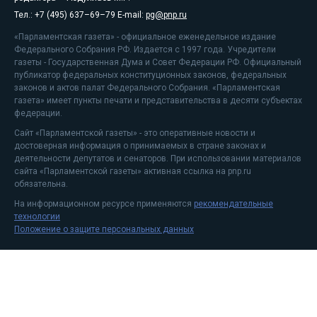
Тел.: +7 (495) 637–69–79 E-mail:
pg@pnp.ru
«Парламентская газета» - официальное еженедельное издание
Федерального Собрания РФ. Издается с 1997 года. Учредители
газеты - Государственная Дума и Совет Федерации РФ. Официальный
публикатор федеральных конституционных законов, федеральных
законов и актов палат Федерального Собрания. «Парламентская
газета» имеет пункты печати и представительства в десяти субъектах
федерации.
Сайт «Парламентской газеты» - это оперативные новости и
достоверная информация о принимаемых в стране законах и
деятельности депутатов и сенаторов. При использовании материалов
сайта «Парламентской газеты» активная ссылка на pnp.ru
обязательна.
На информационном ресурсе применяются
рекомендательные
технологии
Положение о защите персональных данных