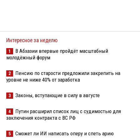
Интересное за неделю
В Абхазии впервые пройдёт масштабный
1
молодёжный форум
Пенсию по старости предложили закрепить на
2
уровне не ниже 40% от заработка
Законы, вступающие в силу в августе
3
Путин расширил список лиц с судимостью для
4
заключения контракта с ВС РФ
Сможет ли ИИ написать оперу и спеть арию
5