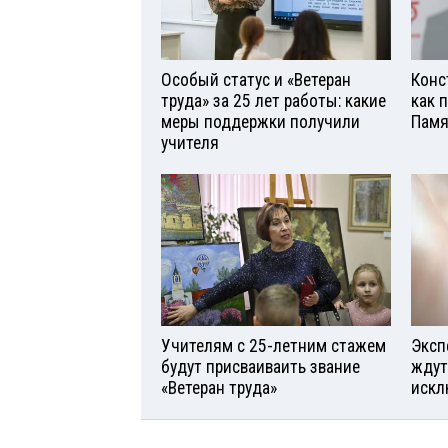
Особый статус и «Ветеран
Конс
труда» за 25 лет работы: какие
как 
меры поддержки получили
Памя
учителя
Учителям с 25-летним стажем
Эксп
будут присваиваить звание
ждут
«Ветеран труда»
искл