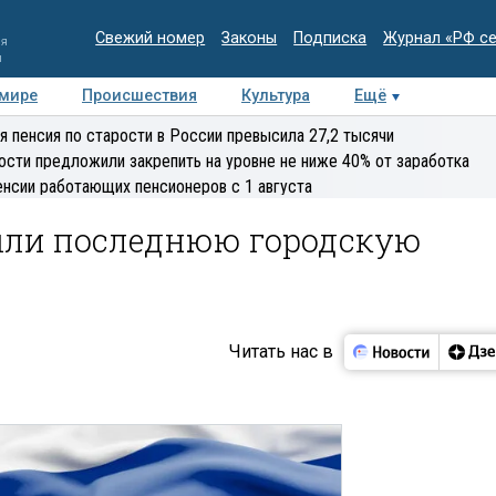
Свежий номер
Законы
Подписка
Журнал «РФ с
ия
и
 мире
Происшествия
Культура
Ещё
Медиацентр
Интервью
Колумнисты
Делова
я пенсия по старости в России превысила 27,2 тысячи
эксперт
ости предложили закрепить на уровне не ниже 40% от заработка
енсии работающих пенсионеров с 1 августа
ыли последнюю городскую
Читать нас в