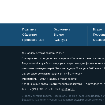
Политика
Экономика
Видео
Общество
В мире
Персон
Происшествия
Культура
Медиац
© «Парламентская газета», 2026 г.
Электронное периодическое издание «Парламентская газета» за
Федеральной службе по надзору в сфере связи, информационных
массовых коммуникаций (Роскомнадзор) 05 августа 2011 года. 1
Свидетельство о регистрации Эл № ФС77-46097
Учредитель — АНО «Парламентская газета»
Исполняющий обязанности главного редактора — Абдуллаев М.Р
Тел.: +7 (495) 637–69–79 E-mail:
pg@pnp.ru
«Парламентская газета» - официальное еженедельное издание Фе
федеральных конституционных законов, федеральных законов и а