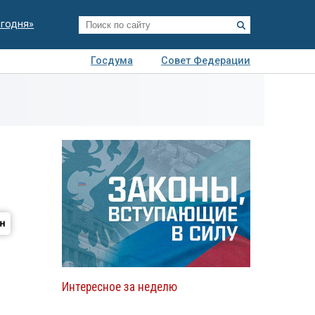
егодня»
Госдума
Совет Федерации
я
Авто
Недвижимость
Технологии
иза
Интересное за неделю