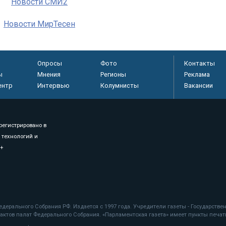
Новости СМИ2
Новости МирТесен
Опросы
Фото
Контакты
ы
Мнения
Регионы
Реклама
ентр
Интервью
Колумнисты
Вакансии
регистрировано в
 технологий и
8+
.
дерального Собрания РФ. Издается с 1997 года. Учредители газеты - Государств
ктов палат Федерального Собрания. «Парламентская газета» имеет пункты печати