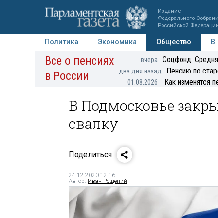
Издание
Федерального Собран
Российской Федераци
Политика
Экономика
Общество
В
Все о пенсиях
Фото
Авторы
Персоны
Мнения
Регионы
Соцфонд: Средня
вчера
Пенсию по стар
два дня назад
в России
Как изменятся п
01.08.2026
В Подмосковье закр
свалку
Поделиться
24.12.2020 12:16
Автор:
Иван Рощепий