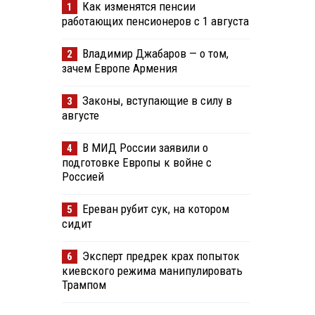
Как изменятся пенсии
1
работающих пенсионеров с 1 августа
Владимир Джабаров — о том,
2
зачем Европе Армения
Законы, вступающие в силу в
3
августе
В МИД России заявили о
4
подготовке Европы к войне с
Россией
Ереван рубит сук, на котором
5
сидит
Эксперт предрек крах попыток
6
киевского режима манипулировать
Трампом