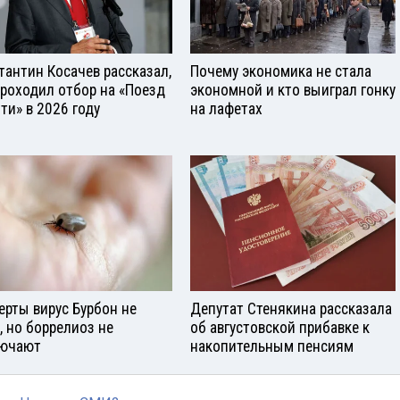
тантин Косачев рассказал,
Почему экономика не стала
проходил отбор на «Поезд
экономной и кто выиграл гонку
ти» в 2026 году
на лафетах
ерты вирус Бурбон не
Депутат Стенякина рассказала
, но боррелиоз не
об августовской прибавке к
ючают
накопительным пенсиям