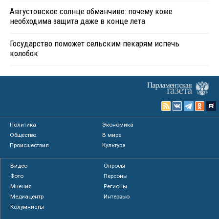
Августовское солнце обманчиво: почему коже
необходима защита даже в конце лета
Государство поможет сельским пекарям испечь
колобок
Политика
Экономика
Общество
В мире
Происшествия
Культура
Видео
Опросы
Фото
Персоны
Мнения
Регионы
Медиацентр
Интервью
Колумнисты