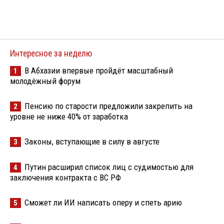
Интересное за неделю
В Абхазии впервые пройдёт масштабный
1
молодёжный форум
Пенсию по старости предложили закрепить на
2
уровне не ниже 40% от заработка
Законы, вступающие в силу в августе
3
Путин расширил список лиц с судимостью для
4
заключения контракта с ВС РФ
Сможет ли ИИ написать оперу и спеть арию
5