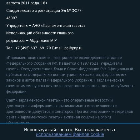
августа 2011 года. 18+
Свидетельство о регистрации Эл № ФС77-
46097
Учредитель — АНО «Парламентская газета»
Исполняющий обязанности главного
редактора — Абдуллаев М.Р.
Тел.: +7 (495) 637–69–79 E-mail:
pg@pnp.ru
«Парламентская газета» - официальное еженедельное издание
Федерального Собрания РФ. Издается с 1997 года. Учредители
газеты - Государственная Дума и Совет Федерации РФ. Официальный
публикатор федеральных конституционных законов, федеральных
законов и актов палат Федерального Собрания. «Парламентская
газета» имеет пункты печати и представительства в десяти субъектах
федерации.
Сайт «Парламентской газеты» - это оперативные новости и
достоверная информация о принимаемых в стране законах и
деятельности депутатов и сенаторов. При использовании материалов
сайта «Парламентской газеты» активная ссылка на pnp.ru
обязательна.
Используя сайт pnp.ru, Вы соглашаетесь с
На информационном ресурсе применяются
рекомендательные
использованием файлов cookie
технологии