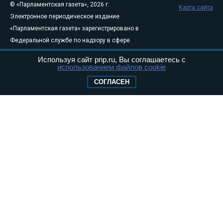
© «Парламентская газета», 2026 г.
Карта сайта
Электронное периодическое издание
«Парламентская газета» зарегистрировано в
Федеральной службе по надзору в сфере
связи, информационных технологий и
Используя сайт pnp.ru, Вы соглашаетесь с
массовых коммуникаций (Роскомнадзор) 05
использованием файлов cookie
августа 2011 года. 18+
СОГЛАСЕН
Свидетельство о регистрации Эл № ФС77-
46097
Учредитель — АНО «Парламентская газета»
Исполняющий обязанности главного
редактора — Абдуллаев М.Р.
Тел.: +7 (495) 637–69–79 E-mail:
pg@pnp.ru
«Парламентская газета» - официальное еженедельное издание
Федерального Собрания РФ. Издается с 1997 года. Учредители
газеты - Государственная Дума и Совет Федерации РФ. Официальный
публикатор федеральных конституционных законов, федеральных
законов и актов палат Федерального Собрания. «Парламентская
газета» имеет пункты печати и представительства в десяти субъектах
федерации.