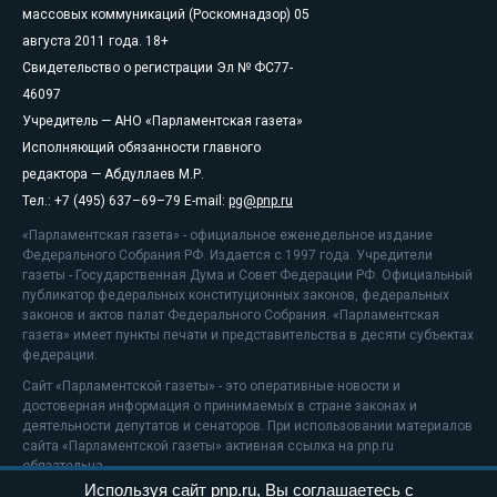
массовых коммуникаций (Роскомнадзор) 05
августа 2011 года. 18+
Свидетельство о регистрации Эл № ФС77-
46097
Учредитель — АНО «Парламентская газета»
Исполняющий обязанности главного
редактора — Абдуллаев М.Р.
Тел.: +7 (495) 637–69–79 E-mail:
pg@pnp.ru
«Парламентская газета» - официальное еженедельное издание
Федерального Собрания РФ. Издается с 1997 года. Учредители
газеты - Государственная Дума и Совет Федерации РФ. Официальный
публикатор федеральных конституционных законов, федеральных
законов и актов палат Федерального Собрания. «Парламентская
газета» имеет пункты печати и представительства в десяти субъектах
федерации.
Сайт «Парламентской газеты» - это оперативные новости и
достоверная информация о принимаемых в стране законах и
деятельности депутатов и сенаторов. При использовании материалов
сайта «Парламентской газеты» активная ссылка на pnp.ru
обязательна.
Используя сайт pnp.ru, Вы соглашаетесь с
На информационном ресурсе применяются
рекомендательные