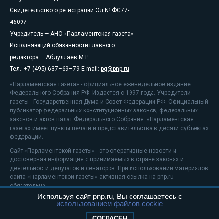
Свидетельство о регистрации Эл № ФС77-
46097
Учредитель — АНО «Парламентская газета»
Исполняющий обязанности главного
редактора — Абдуллаев М.Р.
Тел.: +7 (495) 637–69–79 E-mail:
pg@pnp.ru
«Парламентская газета» - официальное еженедельное издание
Федерального Собрания РФ. Издается с 1997 года. Учредители
газеты - Государственная Дума и Совет Федерации РФ. Официальный
публикатор федеральных конституционных законов, федеральных
законов и актов палат Федерального Собрания. «Парламентская
газета» имеет пункты печати и представительства в десяти субъектах
федерации.
Сайт «Парламентской газеты» - это оперативные новости и
достоверная информация о принимаемых в стране законах и
деятельности депутатов и сенаторов. При использовании материалов
сайта «Парламентской газеты» активная ссылка на pnp.ru
обязательна.
Используя сайт pnp.ru, Вы соглашаетесь с
На информационном ресурсе применяются
рекомендательные
использованием файлов cookie
технологии
Положение о защите персональных данных
СОГЛАСЕН