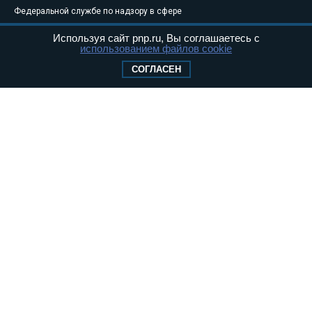
Федеральной службе по надзору в сфере
связи, информационных технологий и
Используя сайт pnp.ru, Вы соглашаетесь с
массовых коммуникаций (Роскомнадзор) 05
использованием файлов cookie
августа 2011 года. 18+
СОГЛАСЕН
Свидетельство о регистрации Эл № ФС77-
46097
Учредитель — АНО «Парламентская газета»
Исполняющий обязанности главного
редактора — Абдуллаев М.Р.
Тел.: +7 (495) 637–69–79 E-mail:
pg@pnp.ru
«Парламентская газета» - официальное еженедельное издание
Федерального Собрания РФ. Издается с 1997 года. Учредители
газеты - Государственная Дума и Совет Федерации РФ. Официальный
публикатор федеральных конституционных законов, федеральных
законов и актов палат Федерального Собрания. «Парламентская
газета» имеет пункты печати и представительства в десяти субъектах
федерации.
Сайт «Парламентской газеты» - это оперативные новости и
достоверная информация о принимаемых в стране законах и
деятельности депутатов и сенаторов. При использовании материалов