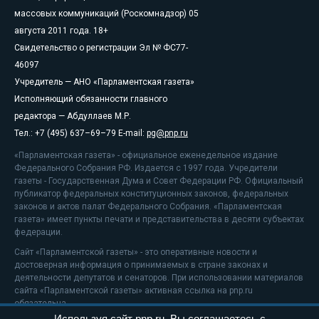
массовых коммуникаций (Роскомнадзор) 05
августа 2011 года. 18+
Свидетельство о регистрации Эл № ФС77-
46097
Учредитель — АНО «Парламентская газета»
Исполняющий обязанности главного
редактора — Абдуллаев М.Р.
Тел.: +7 (495) 637–69–79 E-mail:
pg@pnp.ru
«Парламентская газета» - официальное еженедельное издание
Федерального Собрания РФ. Издается с 1997 года. Учредители
газеты - Государственная Дума и Совет Федерации РФ. Официальный
публикатор федеральных конституционных законов, федеральных
законов и актов палат Федерального Собрания. «Парламентская
газета» имеет пункты печати и представительства в десяти субъектах
федерации.
Сайт «Парламентской газеты» - это оперативные новости и
достоверная информация о принимаемых в стране законах и
деятельности депутатов и сенаторов. При использовании материалов
сайта «Парламентской газеты» активная ссылка на pnp.ru
обязательна.
Используя сайт pnp.ru, Вы соглашаетесь с