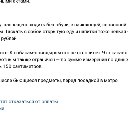
ными актами.
у: запрещено ходить без обуви, в пачкающей, зловонной
. Таскать с собой открытую еду и напитки тоже нельзя
 рублей.
ке. К собакам-поводырям это не относится. Что касает
вотным также ограничен — по сумме измерений по длине
 150 сантиметров.
м числе бьющиеся предметы, перед посадкой в метро
тят отказаться от оплаты
ми