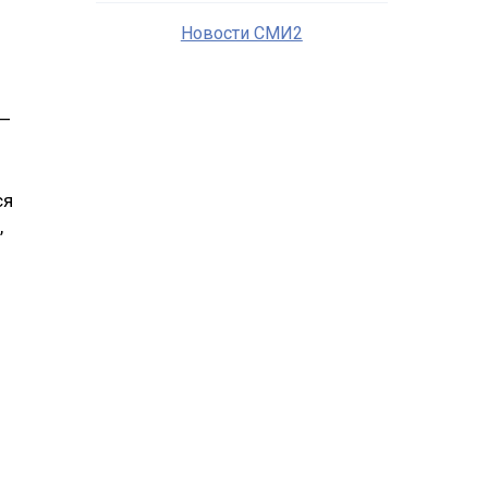
Новости СМИ2
 —
ся
,