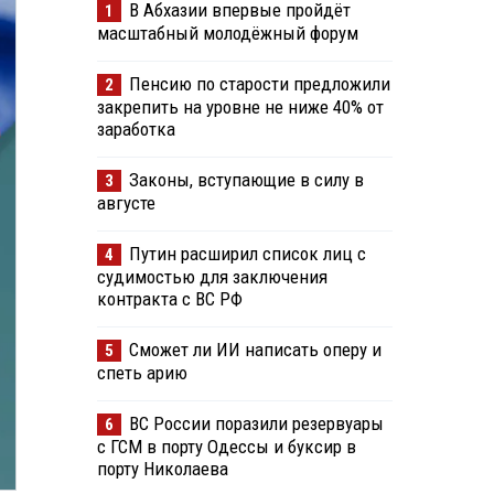
В Абхазии впервые пройдёт
1
масштабный молодёжный форум
Пенсию по старости предложили
2
закрепить на уровне не ниже 40% от
заработка
Законы, вступающие в силу в
3
августе
Путин расширил список лиц с
4
судимостью для заключения
контракта с ВС РФ
Сможет ли ИИ написать оперу и
5
спеть арию
ВС России поразили резервуары
6
с ГСМ в порту Одессы и буксир в
порту Николаева