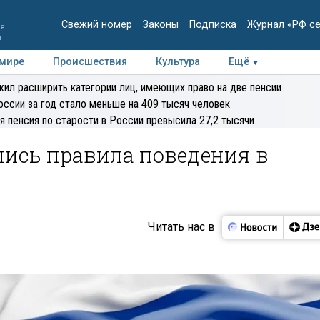
Свежий номер
Законы
Подписка
Журнал «РФ с
ия
и
 мире
Происшествия
Культура
Ещё
Медиацентр
Интервью
Колумнисты
Делова
ил расширить категории лиц, имеющих право на две пенсии
эксперт
оссии за год стало меньше на 409 тысяч человек
я пенсия по старости в России превысила 27,2 тысячи
лись правила поведения в
Читать нас в