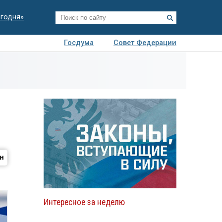
егодня»
Госдума
Совет Федерации
я
Авто
Недвижимость
Технологии
иза
Интересное за неделю