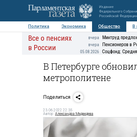
Издание
Федерального Собран
Российской Федераци
Политика
Экономика
Общество
В
Все о пенсиях
Фото
Авторы
Персоны
Мнения
Регионы
Минтруд предлож
вчера
Пенсионеров в Р
вчера
в России
Соцфонд: Средня
05.08.2026
В Петербурге обнови
метрополитене
Поделиться
23.06.2022 22:35
Автор:
Александра Медведева