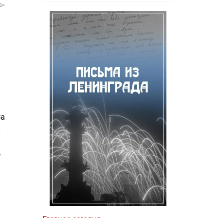
а»
За
.
,