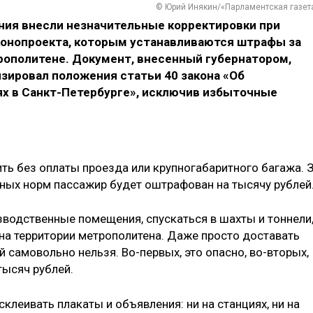
© Юрий Инякин/«Парламентская газет
ния внесли незначительные корректировки при
конопроекта, которым устанавливаются штрафы за
рополитене. Документ, внесенный губернатором,
зировал положения статьи 40 закона «Об
х в Санкт-Петербурге», исключив избыточные
ить без оплаты проезда или крупногабаритного багажа. 
нных норм пассажир будет оштрафован на тысячу рублей
зводственные помещения, спускаться в шахты и тоннели
 на территории метрополитена. Даже просто доставать
 самовольно нельзя. Во-первых, это опасно, во-вторых,
тысяч рублей.
клеивать плакаты и объявления: ни на станциях, ни на