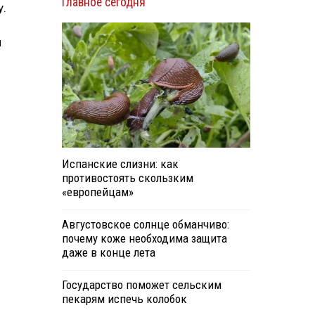
Главное сегодня
у.
й
Испанские слизни: как
противостоять скользким
«европейцам»
Августовское солнце обманчиво:
почему коже необходима защита
даже в конце лета
Государство поможет сельским
пекарям испечь колобок