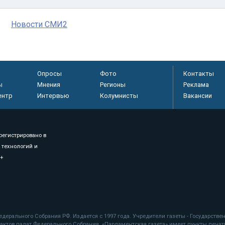
Новости СМИ2
Опросы
Фото
Контакты
ы
Мнения
Регионы
Реклама
ентр
Интервью
Колумнисты
Вакансии
регистрировано в
 технологий и
8+
.
дерального Собрания РФ. Издается с 1997 года. Учредители газеты - Государств
ктов палат Федерального Собрания. «Парламентская газета» имеет пункты печати