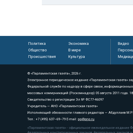
Политика
Экономика
Видео
Общество
В мире
Персон
Происшествия
Культура
Медиац
© «Парламентская газета», 2026 г.
Электронное периодическое издание «Парламентская газета» за
Федеральной службе по надзору в сфере связи, информационных
массовых коммуникаций (Роскомнадзор) 05 августа 2011 года. 1
Свидетельство о регистрации Эл № ФС77-46097
Учредитель — АНО «Парламентская газета»
Исполняющий обязанности главного редактора — Абдуллаев М.Р
Тел.: +7 (495) 637–69–79 E-mail:
pg@pnp.ru
«Парламентская газета» - официальное еженедельное издание Фе
федеральных конституционных законов, федеральных законов и а