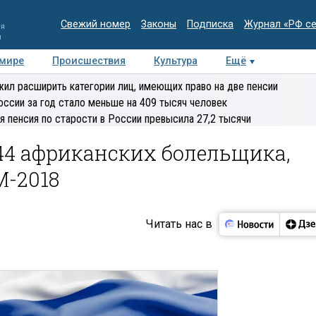
Свежий номер
Законы
Подписка
Журнал «РФ с
ия
и
 мире
Происшествия
Культура
Ещё
Медиацентр
Интервью
Колумнисты
Делова
ил расширить категории лиц, имеющих право на две пенсии
эксперт
оссии за год стало меньше на 409 тысяч человек
я пенсия по старости в России превысила 27,2 тысячи
44 африканских болельщика,
М-2018
Читать нас в