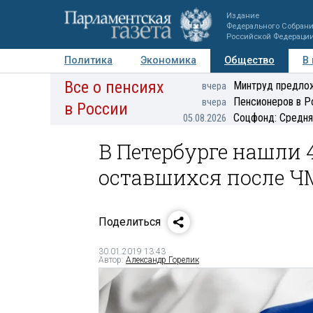
Издание
Федерального Собран
Российской Федераци
Политика
Экономика
Общество
В
Все о пенсиях
Фото
Авторы
Персоны
Мнения
Регионы
Минтруд предлож
вчера
Пенсионеров в Р
вчера
в России
Соцфонд: Средня
05.08.2026
В Петербурге нашли 
оставшихся после Ч
Поделиться
30.01.2019 13:43
Автор:
Александр Горелик