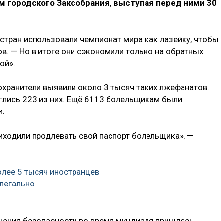
м городского Заксобрания, выступая перед ними 30
стран использовали чемпионат мира как лазейку, чтобы
ов. — Но в итоге они сэкономили только на обратных
ой».
охранители выявили около 3 тысяч таких лжефанатов.
лись 223 из них. Ещё 6113 болельщикам были
и.
иходили продлевать свой паспорт болельщика», —
лее 5 тысяч иностранцев
елегально
чения безопасности во время мундиаля пришлось