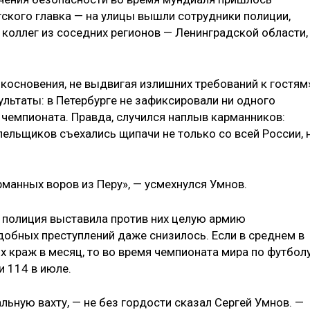
гского главка — на улицы вышли сотрудники полиции,
х коллег из соседних регионов — Ленинградской области,
косновения, не выдвигая излишних требований к гостям
зультаты: в Петербурге не зафиксировали ни одного
 чемпионата. Правда, случился наплыв карманников:
лельщиков съехались щипачи не только со всей России, 
манных воров из Перу», — усмехнулся Умнов.
: полиция выставила против них целую армию
одобных преступлений даже снизилось. Если в среднем в
 краж в месяц, то во время чемпионата мира по футбол
и 114 в июле.
ьную вахту, — не без гордости сказал Сергей Умнов. —