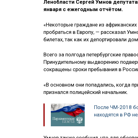
Ленобласти Сергей Умнов депутата
января с ежегодным отчётом.
«Некоторые граждане из африканских 
пробраться в Европу, — рассказал Умн
билетах, так как их депортировали дом
Всего за полгода петербургские право
Принудительному выдворению подверг
сокращены сроки пребывания в Росси
«В основном они попадались, когда пр
признался полицейский начальник.
После ЧМ-2018 бо
находятся в РФ н
Умнов также сообщил, что для обеспе