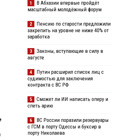
В Абхазии впервые пройдёт
1
масштабный молодёжный форум
Пенсию по старости предложили
2
закрепить на уровне не ниже 40% от
заработка
Законы, вступающие в силу в
3
августе
Путин расширил список лиц с
4
судимостью для заключения
контракта с ВС РФ
Сможет ли ИИ написать оперу и
5
спеть арию
е
ВС России поразили резервуары
6
с ГСМ в порту Одессы и буксир в
порту Николаева
и