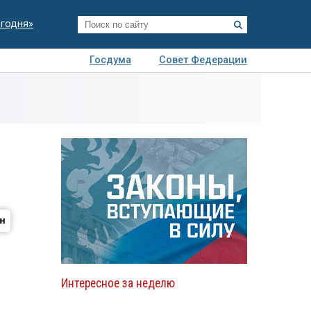
егодня»
Госдума
Совет Федерации
я
Авто
Недвижимость
Технологии
иза
Интересное за неделю