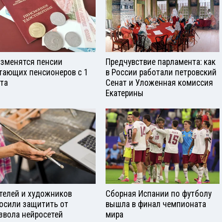
изменятся пенсии
Предчувствие парламента: как
тающих пенсионеров с 1
в России работали петровский
ста
Сенат и Уложенная комиссия
Екатерины
телей и художников
Сборная Испании по футболу
осили защитить от
вышла в финал чемпионата
звола нейросетей
мира