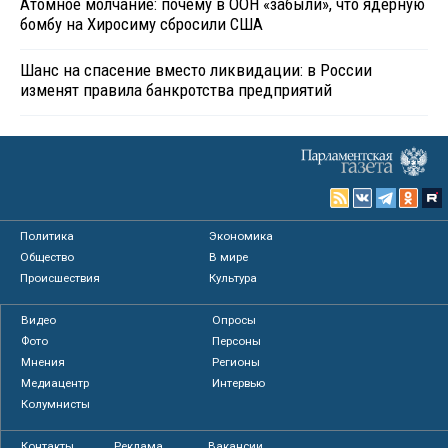
Атомное молчание: почему в ООН «забыли», что ядерную
бомбу на Хиросиму сбросили США
Шанс на спасение вместо ликвидации: в России
изменят правила банкротства предприятий
Политика
Экономика
Общество
В мире
Происшествия
Культура
Видео
Опросы
Фото
Персоны
Мнения
Регионы
Медиацентр
Интервью
Колумнисты
Контакты
Реклама
Вакансии