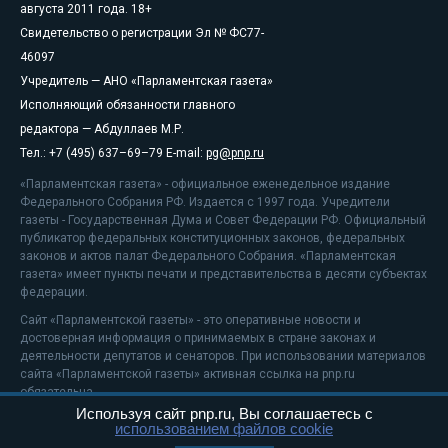
августа 2011 года. 18+
Свидетельство о регистрации Эл № ФС77-
46097
Учредитель — АНО «Парламентская газета»
Исполняющий обязанности главного
редактора — Абдуллаев М.Р.
Тел.: +7 (495) 637–69–79 E-mail:
pg@pnp.ru
«Парламентская газета» - официальное еженедельное издание
Федерального Собрания РФ. Издается с 1997 года. Учредители
газеты - Государственная Дума и Совет Федерации РФ. Официальный
публикатор федеральных конституционных законов, федеральных
законов и актов палат Федерального Собрания. «Парламентская
газета» имеет пункты печати и представительства в десяти субъектах
федерации.
Сайт «Парламентской газеты» - это оперативные новости и
достоверная информация о принимаемых в стране законах и
деятельности депутатов и сенаторов. При использовании материалов
сайта «Парламентской газеты» активная ссылка на pnp.ru
обязательна.
Используя сайт pnp.ru, Вы соглашаетесь с
На информационном ресурсе применяются
рекомендательные
использованием файлов cookie
технологии