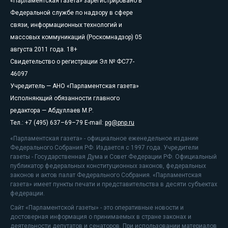
«Парламентская газета» зарегистрировано в
Федеральной службе по надзору в сфере
связи, информационных технологий и
массовых коммуникаций (Роскомнадзор) 05
августа 2011 года. 18+
Свидетельство о регистрации Эл № ФС77-
46097
Учредитель — АНО «Парламентская газета»
Исполняющий обязанности главного
редактора — Абдуллаев М.Р.
Тел.: +7 (495) 637–69–79 E-mail:
pg@pnp.ru
«Парламентская газета» - официальное еженедельное издание
Федерального Собрания РФ. Издается с 1997 года. Учредители
газеты - Государственная Дума и Совет Федерации РФ. Официальный
публикатор федеральных конституционных законов, федеральных
законов и актов палат Федерального Собрания. «Парламентская
газета» имеет пункты печати и представительства в десяти субъектах
федерации.
Сайт «Парламентской газеты» - это оперативные новости и
достоверная информация о принимаемых в стране законах и
деятельности депутатов и сенаторов. При использовании материалов