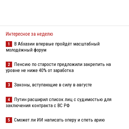
Интересное за неделю
В Абхазии впервые пройдёт масштабный
1
молодёжный форум
Пенсию по старости предложили закрепить на
2
уровне не ниже 40% от заработка
Законы, вступающие в силу в августе
3
Путин расширил список лиц с судимостью для
4
заключения контракта с ВС РФ
Сможет ли ИИ написать оперу и спеть арию
5