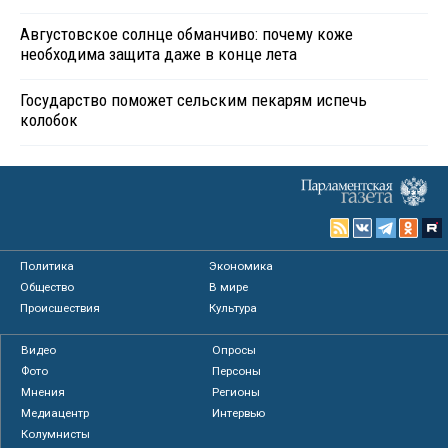
Августовское солнце обманчиво: почему коже
необходима защита даже в конце лета
Государство поможет сельским пекарям испечь
колобок
Политика
Экономика
Общество
В мире
Происшествия
Культура
Видео
Опросы
Фото
Персоны
Мнения
Регионы
Медиацентр
Интервью
Колумнисты