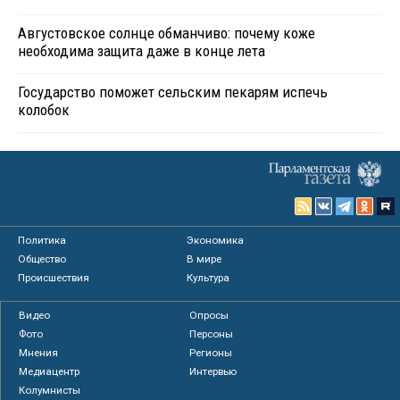
Августовское солнце обманчиво: почему коже
необходима защита даже в конце лета
Государство поможет сельским пекарям испечь
колобок
Политика
Экономика
Общество
В мире
Происшествия
Культура
Видео
Опросы
Фото
Персоны
Мнения
Регионы
Медиацентр
Интервью
Колумнисты