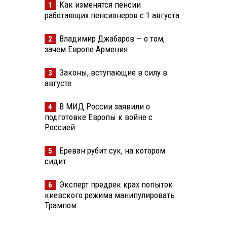
Как изменятся пенсии
1
работающих пенсионеров с 1 августа
Владимир Джабаров — о том,
2
зачем Европе Армения
Законы, вступающие в силу в
3
августе
В МИД России заявили о
4
подготовке Европы к войне с
Россией
Ереван рубит сук, на котором
5
сидит
Эксперт предрек крах попыток
6
киевского режима манипулировать
Трампом