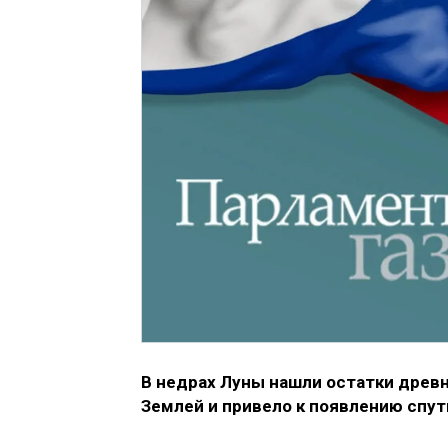
В недрах Луны нашли остатки древн
Землей и привело к появлению спут