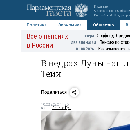
Издание
Федерального Собран
Российской Федераци
Политика
Экономика
Общество
В
Все о пенсиях
Фото
Авторы
Персоны
Мнения
Регионы
Соцфонд: Средня
вчера
Пенсию по стар
два дня назад
в России
Как изменятся п
01.08.2026
В недрах Луны нашл
Тейи
Поделиться
10.03.2020 14:23
Автор:
Залина Бут