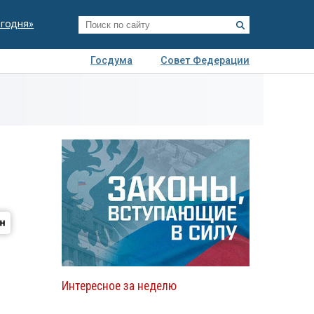
егодня»
Госдума
Совет Федерации
я
Авто
Недвижимость
Технологии
иза
Интересное за неделю