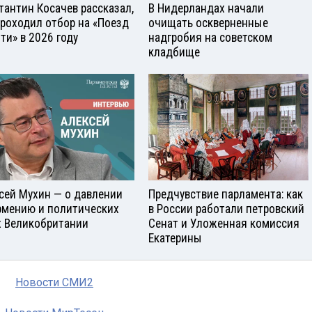
тантин Косачев рассказал,
В Нидерландах начали
проходил отбор на «Поезд
очищать оскверненные
ти» в 2026 году
надгробия на советском
кладбище
сей Мухин — о давлении
Предчувствие парламента: как
рмению и политических
в России работали петровский
х Великобритании
Сенат и Уложенная комиссия
Екатерины
Новости СМИ2