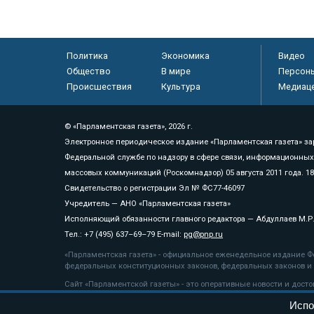
Политика
Экономика
Видео
Общество
В мире
Персон
Происшествия
Культура
Медиац
© «Парламентская газета», 2026 г.
Электронное периодическое издание «Парламентская газета» за
Федеральной службе по надзору в сфере связи, информационных
массовых коммуникаций (Роскомнадзор) 05 августа 2011 года. 1
Свидетельство о регистрации Эл № ФС77-46097
Учредитель — АНО «Парламентская газета»
Исполняющий обязанности главного редактора — Абдуллаев М.Р
Тел.: +7 (495) 637–69–79 E-mail:
pg@pnp.ru
«Парламентская газета» - официальное еженедельное издание Фе
федеральных конституционных законов, федеральных законов и а
Сайт «Парламентской газеты» - это оперативные новости и дост
«Парламентской газеты» активная ссылка на pnp.ru обязательна.
Испо
На информационном ресурсе применяются
рекомендательные т