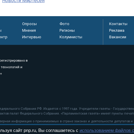
Новости МирТесен
Опросы
Фото
Контакты
ы
Мнения
Регионы
Реклама
ентр
Интервью
Колумнисты
Вакансии
регистрировано в
 технологий и
8+
.
дерального Собрания РФ. Издается с 1997 года. Учредители газеты - Государств
ктов палат Федерального Собрания. «Парламентская газета» имеет пункты печати
оверная информация о принимаемых в стране законах и деятельности депутатов и
льзуя сайт pnp.ru, Вы соглашаетесь с
использованием файлов c
ехнологии