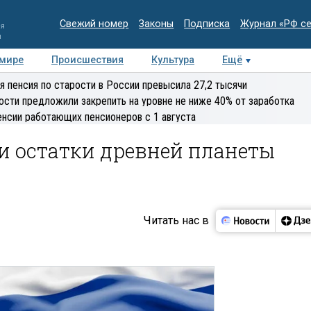
Свежий номер
Законы
Подписка
Журнал «РФ с
ия
и
 мире
Происшествия
Культура
Ещё
Медиацентр
Интервью
Колумнисты
Делова
я пенсия по старости в России превысила 27,2 тысячи
эксперт
ости предложили закрепить на уровне не ниже 40% от заработка
енсии работающих пенсионеров с 1 августа
и остатки древней планеты
Читать нас в