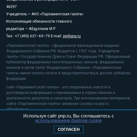
46097
Учредитель — АНО «Парламентская газета»
Исполняющий обязанности главного
редактора — Абдуллаев М.Р.
Тел.: +7 (495) 637–69–79 E-mail:
pg@pnp.ru
«Парламентская газета» - официальное еженедельное издание
Федерального Собрания РФ. Издается с 1997 года. Учредители
газеты - Государственная Дума и Совет Федерации РФ. Официальный
публикатор федеральных конституционных законов, федеральных
законов и актов палат Федерального Собрания. «Парламентская
газета» имеет пункты печати и представительства в десяти субъектах
федерации.
Сайт «Парламентской газеты» - это оперативные новости и
достоверная информация о принимаемых в стране законах и
деятельности депутатов и сенаторов. При использовании материалов
сайта «Парламентской газеты» активная ссылка на pnp.ru
обязательна.
Используя сайт pnp.ru, Вы соглашаетесь с
На информационном ресурсе применяются
рекомендательные
использованием файлов cookie
технологии
Положение о защите персональных данных
СОГЛАСЕН