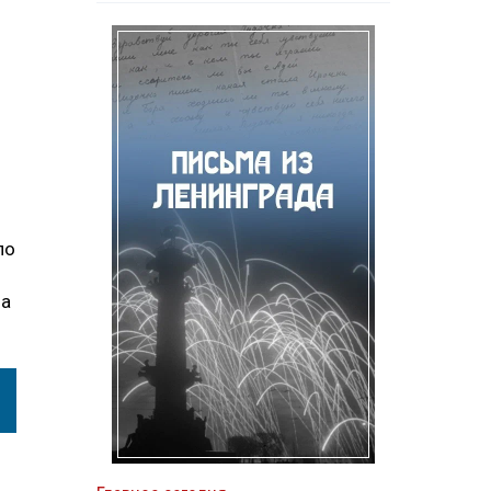
по
на