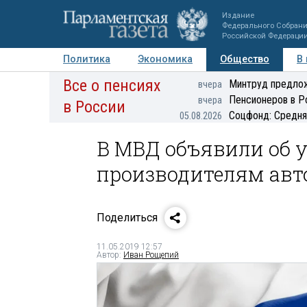
Издание
Федерального Собран
Российской Федераци
Политика
Экономика
Общество
В
Все о пенсиях
Фото
Авторы
Персоны
Мнения
Регионы
Минтруд предлож
вчера
Пенсионеров в Р
вчера
в России
Соцфонд: Средня
05.08.2026
В МВД объявили об 
производителям авто
Поделиться
11.05.2019 12:57
Автор:
Иван Рощепий