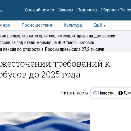
Свежий номер
Законы
Подписка
Журнал «РФ с
ия
и
 мире
Происшествия
Культура
Ещё
Медиацентр
Интервью
Колумнисты
Делова
ил расширить категории лиц, имеющих право на две пенсии
эксперт
оссии за год стало меньше на 409 тысяч человек
я пенсия по старости в России превысила 27,2 тысячи
ужесточении требований к
бусов до 2025 года
Читать нас в