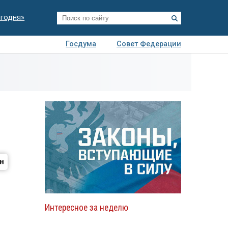
егодня»
Госдума
Совет Федерации
я
Авто
Недвижимость
Технологии
иза
Интересное за неделю