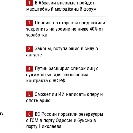
В Абхазии впервые пройдёт
1
масштабный молодёжный форум
Пенсию по старости предложили
2
закрепить на уровне не ниже 40% от
заработка
Законы, вступающие в силу в
3
августе
Путин расширил список лиц с
4
судимостью для заключения
контракта с ВС РФ
Сможет ли ИИ написать оперу и
5
спеть арию
в.
ВС России поразили резервуары
6
с ГСМ в порту Одессы и буксир в
порту Николаева