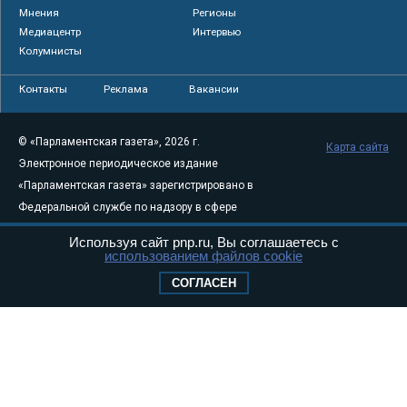
Мнения
Регионы
Медиацентр
Интервью
Колумнисты
Контакты
Реклама
Вакансии
© «Парламентская газета», 2026 г.
Карта сайта
Электронное периодическое издание
«Парламентская газета» зарегистрировано в
Федеральной службе по надзору в сфере
связи, информационных технологий и
Используя сайт pnp.ru, Вы соглашаетесь с
массовых коммуникаций (Роскомнадзор) 05
использованием файлов cookie
августа 2011 года. 18+
СОГЛАСЕН
Свидетельство о регистрации Эл № ФС77-
46097
Учредитель — АНО «Парламентская газета»
Исполняющий обязанности главного
редактора — Абдуллаев М.Р.
Тел.: +7 (495) 637–69–79 E-mail:
pg@pnp.ru