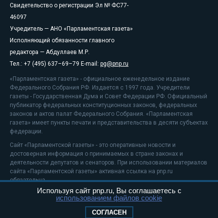
Свидетельство о регистрации Эл № ФС77-
46097
Учредитель — АНО «Парламентская газета»
Исполняющий обязанности главного
редактора — Абдуллаев М.Р.
Тел.: +7 (495) 637–69–79 E-mail:
pg@pnp.ru
«Парламентская газета» - официальное еженедельное издание
Федерального Собрания РФ. Издается с 1997 года. Учредители
газеты - Государственная Дума и Совет Федерации РФ. Официальный
публикатор федеральных конституционных законов, федеральных
законов и актов палат Федерального Собрания. «Парламентская
газета» имеет пункты печати и представительства в десяти субъектах
федерации.
Сайт «Парламентской газеты» - это оперативные новости и
достоверная информация о принимаемых в стране законах и
деятельности депутатов и сенаторов. При использовании материалов
сайта «Парламентской газеты» активная ссылка на pnp.ru
обязательна.
Используя сайт pnp.ru, Вы соглашаетесь с
На информационном ресурсе применяются
рекомендательные
использованием файлов cookie
технологии
Положение о защите персональных данных
СОГЛАСЕН