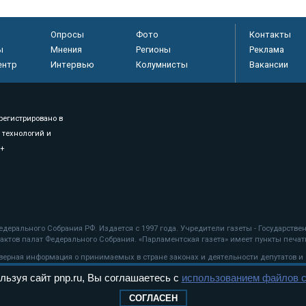
Опросы
Фото
Контакты
ы
Мнения
Регионы
Реклама
ентр
Интервью
Колумнисты
Вакансии
регистрировано в
 технологий и
8+
.
дерального Собрания РФ. Издается с 1997 года. Учредители газеты - Государств
ктов палат Федерального Собрания. «Парламентская газета» имеет пункты печати
оверная информация о принимаемых в стране законах и деятельности депутатов и
льзуя сайт pnp.ru, Вы соглашаетесь с
использованием файлов c
ехнологии
СОГЛАСЕН