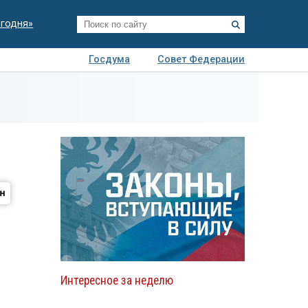
егодня»
Госдума
Совет Федерации
я
Авто
Недвижимость
Технологии
иза
Интересное за неделю