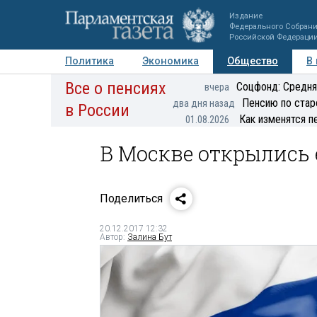
Издание
Федерального Собран
Российской Федераци
Политика
Экономика
Общество
В
Все о пенсиях
Фото
Авторы
Персоны
Мнения
Регионы
Соцфонд: Средня
вчера
Пенсию по стар
два дня назад
в России
Как изменятся п
01.08.2026
В Москве открылись
Поделиться
20.12.2017 12:32
Автор:
Залина Бут