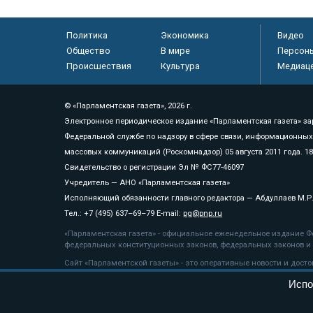
Политика
Экономика
Видео
Общество
В мире
Персон
Происшествия
Культура
Медиац
© «Парламентская газета», 2026 г.
Электронное периодическое издание «Парламентская газета» за
Федеральной службе по надзору в сфере связи, информационных
массовых коммуникаций (Роскомнадзор) 05 августа 2011 года. 1
Свидетельство о регистрации Эл № ФС77-46097
Учредитель — АНО «Парламентская газета»
Исполняющий обязанности главного редактора — Абдуллаев М.Р
Тел.: +7 (495) 637–69–79 E-mail:
pg@pnp.ru
«Парламентская газета» - официальное еженедельное издание Фе
федеральных конституционных законов, федеральных законов и а
Сайт «Парламентской газеты» - это оперативные новости и дост
«Парламентской газеты» активная ссылка на pnp.ru обязательна.
Испо
На информационном ресурсе применяются
рекомендательные т
Положение о защите персональных данных