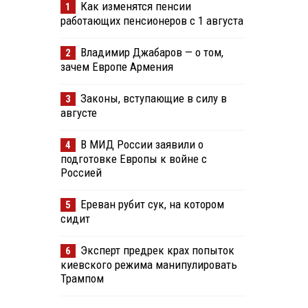
Как изменятся пенсии
1
работающих пенсионеров с 1 августа
Владимир Джабаров — о том,
2
зачем Европе Армения
Законы, вступающие в силу в
3
августе
В МИД России заявили о
4
подготовке Европы к войне с
Россией
Ереван рубит сук, на котором
5
сидит
Эксперт предрек крах попыток
6
киевского режима манипулировать
Трампом