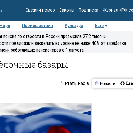
Свежий номер
Законы
Подписка
Журнал «РФ с
ия
и
 мире
Происшествия
Культура
Ещё
Медиацентр
Интервью
Колумнисты
Делова
я пенсия по старости в России превысила 27,2 тысячи
эксперт
ости предложили закрепить на уровне не ниже 40% от заработка
енсии работающих пенсионеров с 1 августа
 ёлочные базары
Читать нас в