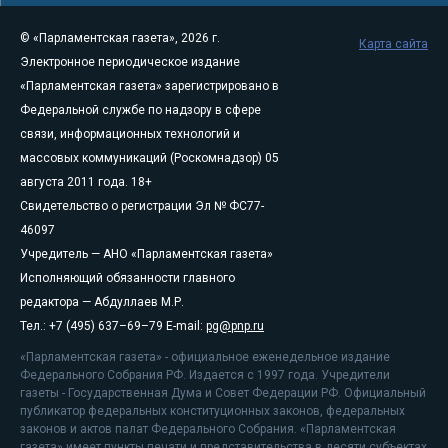
© «Парламентская газета», 2026 г.
Карта сайта
Электронное периодическое издание
«Парламентская газета» зарегистрировано в
Федеральной службе по надзору в сфере
связи, информационных технологий и
массовых коммуникаций (Роскомнадзор) 05
августа 2011 года. 18+
Свидетельство о регистрации Эл № ФС77-
46097
Учредитель — АНО «Парламентская газета»
Исполняющий обязанности главного
редактора — Абдуллаев М.Р.
Тел.: +7 (495) 637–69–79 E-mail:
pg@pnp.ru
«Парламентская газета» - официальное еженедельное издание
Федерального Собрания РФ. Издается с 1997 года. Учредители
газеты - Государственная Дума и Совет Федерации РФ. Официальный
публикатор федеральных конституционных законов, федеральных
законов и актов палат Федерального Собрания. «Парламентская
газета» имеет пункты печати и представительства в десяти субъектах