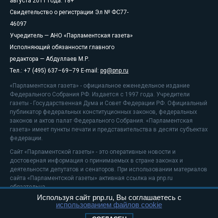
августа 2011 года. 18+
Свидетельство о регистрации Эл № ФС77-
46097
Учредитель — АНО «Парламентская газета»
Исполняющий обязанности главного
редактора — Абдуллаев М.Р.
Тел.: +7 (495) 637–69–79 E-mail:
pg@pnp.ru
«Парламентская газета» - официальное еженедельное издание
Федерального Собрания РФ. Издается с 1997 года. Учредители
газеты - Государственная Дума и Совет Федерации РФ. Официальный
публикатор федеральных конституционных законов, федеральных
законов и актов палат Федерального Собрания. «Парламентская
газета» имеет пункты печати и представительства в десяти субъектах
федерации.
Сайт «Парламентской газеты» - это оперативные новости и
достоверная информация о принимаемых в стране законах и
деятельности депутатов и сенаторов. При использовании материалов
сайта «Парламентской газеты» активная ссылка на pnp.ru
обязательна.
Используя сайт pnp.ru, Вы соглашаетесь с
На информационном ресурсе применяются
рекомендательные
использованием файлов cookie
технологии