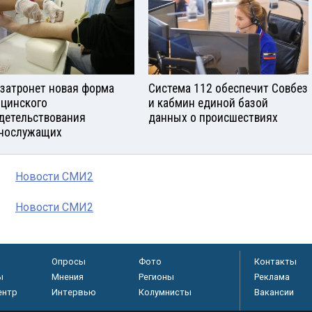
 затронет новая форма
Система 112 обеспечит Совбез
цинского
и кабмин единой базой
детельствования
данных о происшествиях
нослужащих
Новости СМИ2
Новости СМИ2
Опросы
Фото
Контакты
ы
Мнения
Регионы
Реклама
ентр
Интервью
Колумнисты
Вакансии