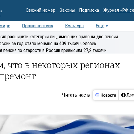
Свежий номер
Законы
Подписка
Журнал «РФ с
ия
и
 мире
Происшествия
Культура
Ещё
Медиацентр
Интервью
Колумнисты
Делова
ил расширить категории лиц, имеющих право на две пенсии
эксперт
оссии за год стало меньше на 409 тысяч человек
я пенсия по старости в России превысила 27,2 тысячи
, что в некоторых регионах
апремонт
Читать нас в