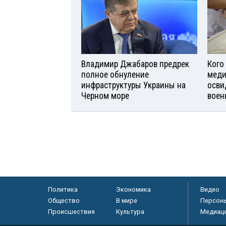
Владимир Джабаров предрек
Кого
полное обнуление
меди
инфраструктуры Украины на
осви
Черном море
воен
Политика
Экономика
Видео
Общество
В мире
Персон
Происшествия
Культура
Медиац