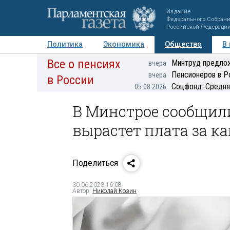
Издание
Федерального Собран
Российской Федераци
Политика
Экономика
Общество
В
Все о пенсиях
Фото
Авторы
Персоны
Мнения
Регионы
Минтруд предлож
вчера
Пенсионеров в Р
вчера
в России
Соцфонд: Средня
05.08.2026
В Минстрое сообщили
вырастет плата за к
Поделиться
30.06.2023 16:08
Автор:
Николай Козин