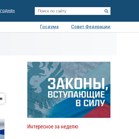
егодня»
Госдума
Совет Федерации
я
Авто
Недвижимость
Технологии
иза
Интересное за неделю