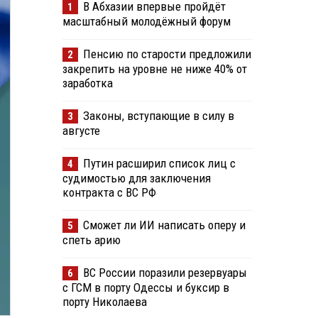
В Абхазии впервые пройдёт
1
масштабный молодёжный форум
Пенсию по старости предложили
2
закрепить на уровне не ниже 40% от
заработка
Законы, вступающие в силу в
3
августе
Путин расширил список лиц с
4
судимостью для заключения
контракта с ВС РФ
Сможет ли ИИ написать оперу и
5
спеть арию
ВС России поразили резервуары
6
с ГСМ в порту Одессы и буксир в
порту Николаева