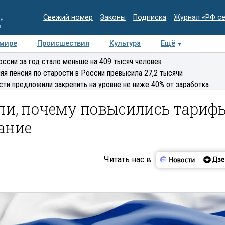
Свежий номер
Законы
Подписка
Журнал «РФ с
ия
и
 мире
Происшествия
Культура
Ещё
Медиацентр
Интервью
Колумнисты
Делова
оссии за год стало меньше на 409 тысяч человек
эксперт
яя пенсия по старости в России превысила 27,2 тысячи
сти предложили закрепить на уровне не ниже 40% от заработка
али, почему повысились тариф
ание
Читать нас в