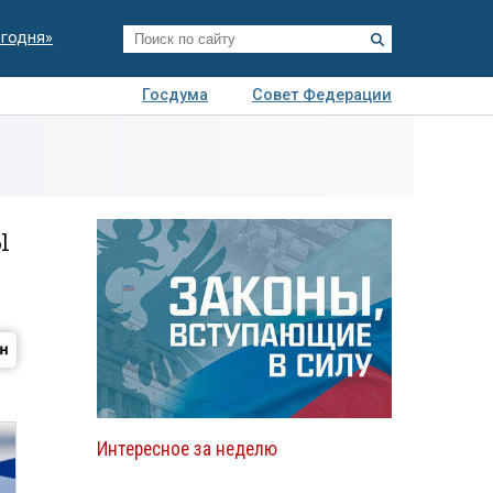
егодня»
Госдума
Совет Федерации
я
Авто
Недвижимость
Технологии
иза
ы
Интересное за неделю