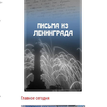
а»
ь
о
Главное сегодня