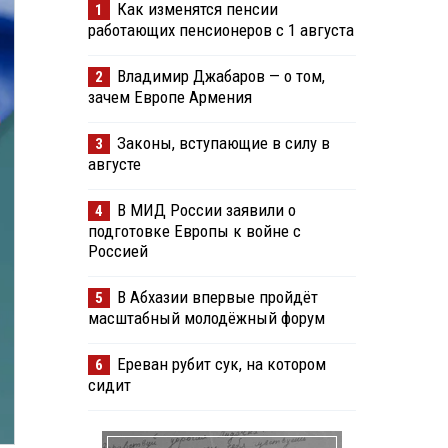
Как изменятся пенсии
1
работающих пенсионеров с 1 августа
Владимир Джабаров — о том,
2
зачем Европе Армения
Законы, вступающие в силу в
3
августе
В МИД России заявили о
4
подготовке Европы к войне с
Россией
В Абхазии впервые пройдёт
5
масштабный молодёжный форум
Ереван рубит сук, на котором
6
сидит