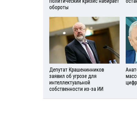
политический кризис набирает
оста
обороты
Депутат Крашенинников
Анат
заявил об угрозе для
масс
интеллектуальной
цифр
собственности из-за ИИ