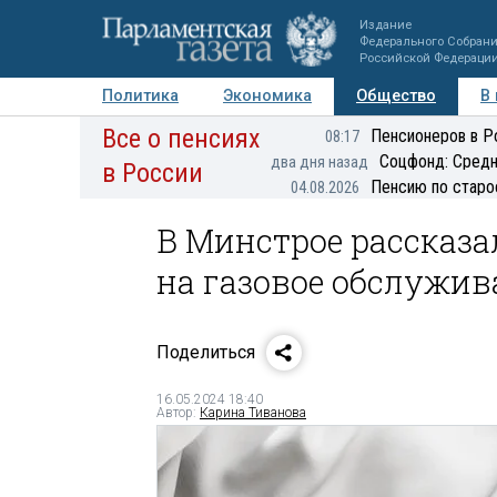
Издание
Федерального Собран
Российской Федераци
Политика
Экономика
Общество
В
Все о пенсиях
Фото
Авторы
Персоны
Мнения
Регионы
Пенсионеров в Р
08:17
Соцфонд: Средн
два дня назад
в России
Пенсию по старо
04.08.2026
В Минстрое рассказ
на газовое обслужив
Поделиться
16.05.2024 18:40
Автор:
Карина Тиванова