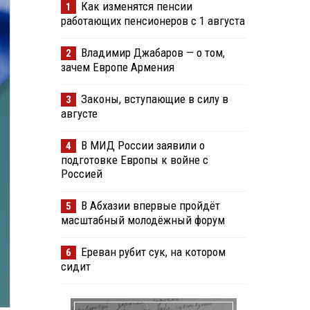
Как изменятся пенсии
1
работающих пенсионеров с 1 августа
Владимир Джабаров — о том,
2
зачем Европе Армения
Законы, вступающие в силу в
3
августе
В МИД России заявили о
4
подготовке Европы к войне с
Россией
В Абхазии впервые пройдёт
5
масштабный молодёжный форум
Ереван рубит сук, на котором
6
сидит