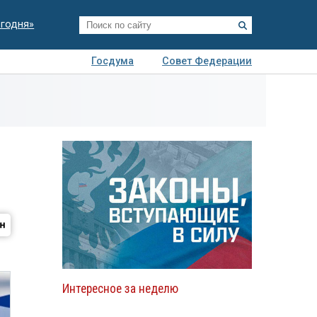
егодня»
Госдума
Совет Федерации
я
Авто
Недвижимость
Технологии
иза
Интересное за неделю