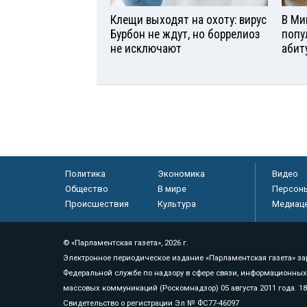
Клещи выходят на охоту: вирус
В Ми
Бурбон не ждут, но боррелиоз
попу
не исключают
абит
Политика
Экономика
Видео
Общество
В мире
Персон
Происшествия
Культура
Медиац
© «Парламентская газета», 2026 г.
Электронное периодическое издание «Парламентская газета» за
Федеральной службе по надзору в сфере связи, информационных
массовых коммуникаций (Роскомнадзор) 05 августа 2011 года. 1
Свидетельство о регистрации Эл № ФС77-46097