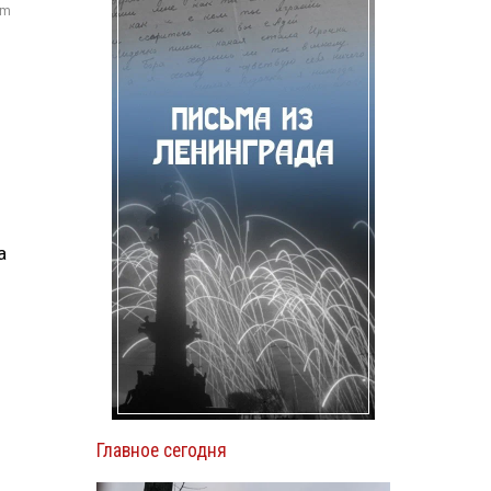
om
а
Главное сегодня