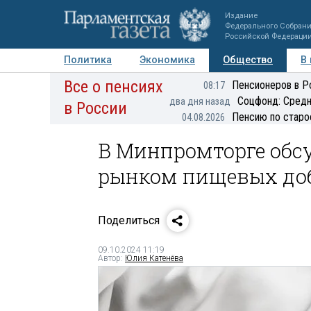
Издание
Федерального Собран
Российской Федераци
Политика
Экономика
Общество
В
Все о пенсиях
Фото
Авторы
Персоны
Мнения
Регионы
Пенсионеров в Р
08:17
Соцфонд: Средн
два дня назад
в России
Пенсию по старо
04.08.2026
В Минпромторге обс
рынком пищевых до
Поделиться
09.10.2024 11:19
Автор:
Юлия Катенёва