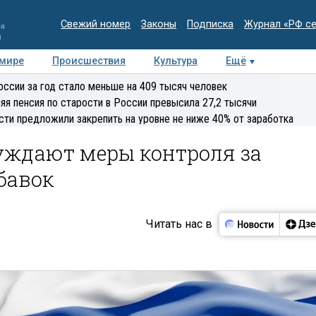
Свежий номер
Законы
Подписка
Журнал «РФ с
ия
и
 мире
Происшествия
Культура
Ещё
Медиацентр
Интервью
Колумнисты
Делова
оссии за год стало меньше на 409 тысяч человек
эксперт
яя пенсия по старости в России превысила 27,2 тысячи
сти предложили закрепить на уровне не ниже 40% от заработка
уждают меры контроля за
бавок
Читать нас в