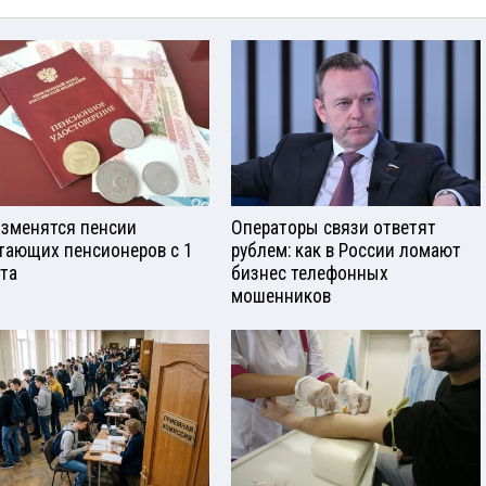
изменятся пенсии
Операторы связи ответят
тающих пенсионеров с 1
рублем: как в России ломают
ста
бизнес телефонных
мошенников