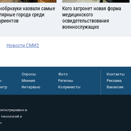
нобрнауки назвали самые
Кого затронет новая форма
лярные города среди
медицинского
уриентов
освидетельствования
военнослужащих
Новости СМИ2
Опросы
Фото
Контакты
ы
Мнения
Регионы
Реклама
ентр
Интервью
Колумнисты
Вакансии
регистрировано в
 технологий и
8+