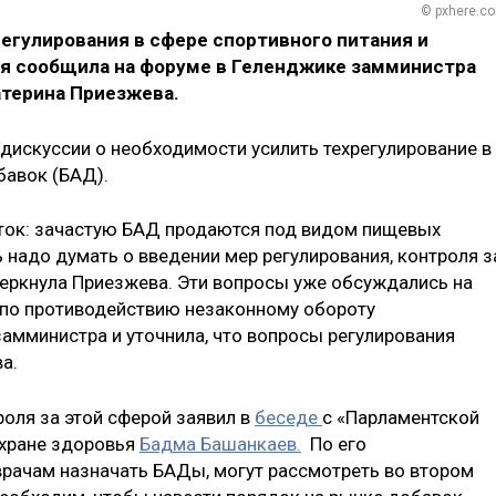
© pxhere.c
гулирования в сфере спортивного питания и
ря сообщила на форуме в Геленджике замминистра
терина Приезжева.
т дискуссии о необходимости усилить техрегулирование в
бавок (БАД).
еток: зачастую БАД продаются под видом пищевых
ь надо думать о введении мер регулирования, контроля з
черкнула Приезжева. Эти вопросы уже обсуждались на
 по противодействию незаконному обороту
мминистра и уточнила, что вопросы регулирования
ва.
оля за этой сферой заявил в
беседе
с «Парламентской
охране здоровья
Бадма Башанкаев.
По его
рачам назначать БАДы, могут рассмотреть во втором