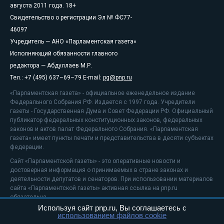
августа 2011 года. 18+
Свидетельство о регистрации Эл № ФС77-
46097
Учредитель — АНО «Парламентская газета»
Исполняющий обязанности главного
редактора — Абдуллаев М.Р.
Тел.: +7 (495) 637–69–79 E-mail:
pg@pnp.ru
«Парламентская газета» - официальное еженедельное издание
Федерального Собрания РФ. Издается с 1997 года. Учредители
газеты - Государственная Дума и Совет Федерации РФ. Официальный
публикатор федеральных конституционных законов, федеральных
законов и актов палат Федерального Собрания. «Парламентская
газета» имеет пункты печати и представительства в десяти субъектах
федерации.
Сайт «Парламентской газеты» - это оперативные новости и
достоверная информация о принимаемых в стране законах и
деятельности депутатов и сенаторов. При использовании материалов
сайта «Парламентской газеты» активная ссылка на pnp.ru
обязательна.
Используя сайт pnp.ru, Вы соглашаетесь с
На информационном ресурсе применяются
рекомендательные
использованием файлов cookie
технологии