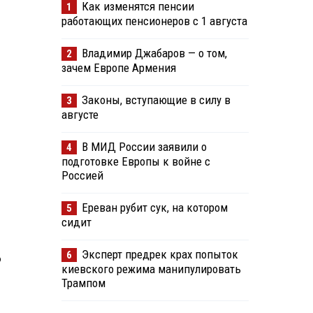
Как изменятся пенсии
1
работающих пенсионеров с 1 августа
Владимир Джабаров — о том,
2
зачем Европе Армения
Законы, вступающие в силу в
3
августе
В МИД России заявили о
4
подготовке Европы к войне с
Россией
Ереван рубит сук, на котором
5
сидит
Эксперт предрек крах попыток
6
ю
киевского режима манипулировать
Трампом