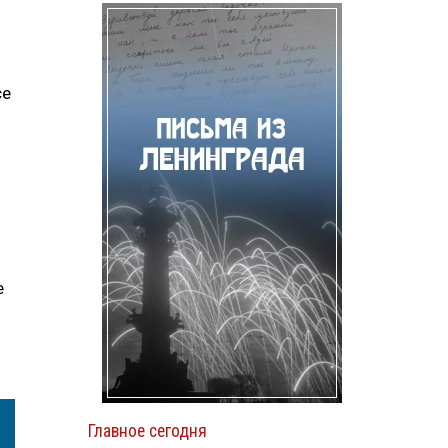
се
е
Главное сегодня