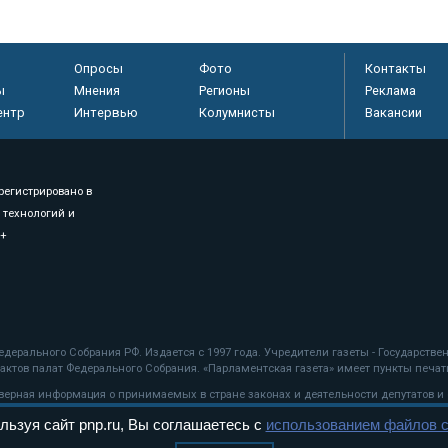
Опросы
Фото
Контакты
ы
Мнения
Регионы
Реклама
ентр
Интервью
Колумнисты
Вакансии
регистрировано в
 технологий и
8+
.
дерального Собрания РФ. Издается с 1997 года. Учредители газеты - Государств
ктов палат Федерального Собрания. «Парламентская газета» имеет пункты печати
оверная информация о принимаемых в стране законах и деятельности депутатов и
льзуя сайт pnp.ru, Вы соглашаетесь с
использованием файлов c
ехнологии