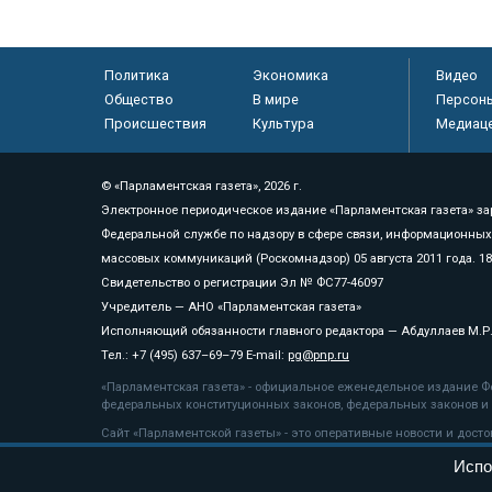
Политика
Экономика
Видео
Общество
В мире
Персон
Происшествия
Культура
Медиац
© «Парламентская газета», 2026 г.
Электронное периодическое издание «Парламентская газета» за
Федеральной службе по надзору в сфере связи, информационных
массовых коммуникаций (Роскомнадзор) 05 августа 2011 года. 1
Свидетельство о регистрации Эл № ФС77-46097
Учредитель — АНО «Парламентская газета»
Исполняющий обязанности главного редактора — Абдуллаев М.Р
Тел.: +7 (495) 637–69–79 E-mail:
pg@pnp.ru
«Парламентская газета» - официальное еженедельное издание Фе
федеральных конституционных законов, федеральных законов и а
Сайт «Парламентской газеты» - это оперативные новости и дост
«Парламентской газеты» активная ссылка на pnp.ru обязательна.
Испо
На информационном ресурсе применяются
рекомендательные т