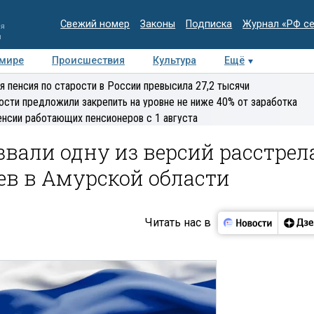
Свежий номер
Законы
Подписка
Журнал «РФ с
ия
и
 мире
Происшествия
Культура
Ещё
Медиацентр
Интервью
Колумнисты
Делова
я пенсия по старости в России превысила 27,2 тысячи
эксперт
ости предложили закрепить на уровне не ниже 40% от заработка
енсии работающих пенсионеров с 1 августа
вали одну из версий расстрел
в в Амурской области
Читать нас в