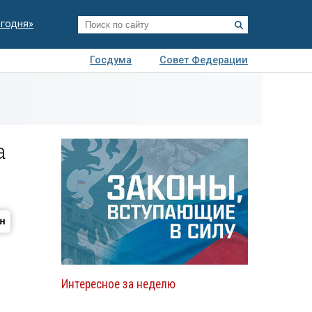
егодня»
Госдума
Совет Федерации
я
Авто
Недвижимость
Технологии
иза
а
Интересное за неделю