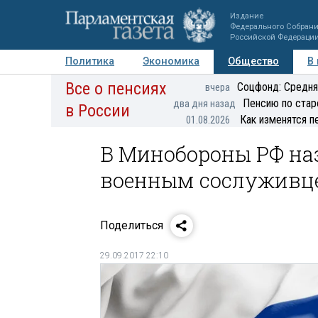
Издание
Федерального Собран
Российской Федераци
Политика
Экономика
Общество
В
Все о пенсиях
Фото
Авторы
Персоны
Мнения
Регионы
Соцфонд: Средня
вчера
Пенсию по стар
два дня назад
в России
Как изменятся п
01.08.2026
В Минобороны РФ наз
военным сослуживце
Поделиться
29.09.2017 22:10