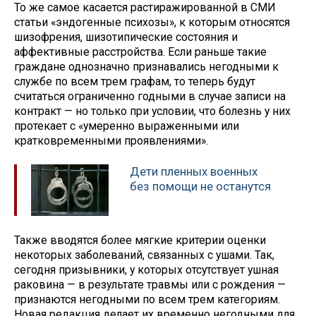
То же самое касается растиражированной в СМИ
статьи «эндогенные психозы», к которым относятся
шизофрения, шизотипические состояния и
аффективные расстройства. Если раньше такие
граждане однозначно признавались негодными к
службе по всем трем графам, то теперь будут
считаться ограниченно годными в случае записи на
контракт — но только при условии, что болезнь у них
протекает с «умеренно выраженными или
кратковременными проявлениями».
Дети пленных военных
без помощи не останутся
Также вводятся более мягкие критерии оценки
некоторых заболеваний, связанных с ушами. Так,
сегодня призывники, у которых отсутствует ушная
раковина — в результате травмы или с рождения —
признаются негодными по всем трем категориям.
Новая редакция делает их временно негодными для