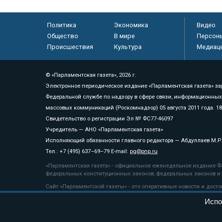
Политика
Экономика
Видео
Общество
В мире
Персон
Происшествия
Культура
Медиац
© «Парламентская газета», 2026 г.
Электронное периодическое издание «Парламентская газета» за
Федеральной службе по надзору в сфере связи, информационных
массовых коммуникаций (Роскомнадзор) 05 августа 2011 года. 1
Свидетельство о регистрации Эл № ФС77-46097
Учредитель — АНО «Парламентская газета»
Исполняющий обязанности главного редактора — Абдуллаев М.Р
Тел.: +7 (495) 637–69–79 E-mail:
pg@pnp.ru
«Парламентская газета» - официальное еженедельное издание Фе
федеральных конституционных законов, федеральных законов и а
Сайт «Парламентской газеты» - это оперативные новости и дост
«Парламентской газеты» активная ссылка на pnp.ru обязательна.
Испо
На информационном ресурсе применяются
рекомендательные т
Положение о защите персональных данных