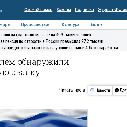
Свежий номер
Законы
Подписка
Журнал «РФ с
ия
и
 мире
Происшествия
Культура
Ещё
Медиацентр
Интервью
Колумнисты
Делова
оссии за год стало меньше на 409 тысяч человек
эксперт
яя пенсия по старости в России превысила 27,2 тысячи
сти предложили закрепить на уровне не ниже 40% от заработка
полем обнаружили
ую свалку
Читать нас в