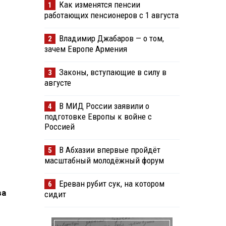
Как изменятся пенсии
1
работающих пенсионеров с 1 августа
Владимир Джабаров — о том,
2
зачем Европе Армения
Законы, вступающие в силу в
3
августе
В МИД России заявили о
4
подготовке Европы к войне с
Россией
В Абхазии впервые пройдёт
5
масштабный молодёжный форум
Ереван рубит сук, на котором
6
ва
сидит