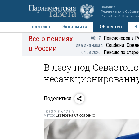
Издание
Федерального Собран
Российской Федераци
Политика
Экономика
Общество
В
Все о пенсиях
Фото
Авторы
Персоны
Мнения
Регионы
Пенсионеров в Р
08:17
Соцфонд: Средн
два дня назад
в России
Пенсию по старо
04.08.2026
В лесу под Севасто
несанкционированн
Поделиться
20.08.2018 12:06
Автор:
Екатерина Слюсаренко