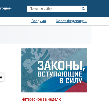
егодня»
Госдума
Совет Федерации
я
Авто
Недвижимость
Технологии
иза
Интересное за неделю