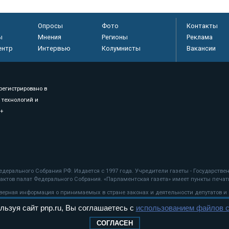
Опросы
Фото
Контакты
ы
Мнения
Регионы
Реклама
ентр
Интервью
Колумнисты
Вакансии
регистрировано в
 технологий и
8+
.
дерального Собрания РФ. Издается с 1997 года. Учредители газеты - Государств
ктов палат Федерального Собрания. «Парламентская газета» имеет пункты печати
оверная информация о принимаемых в стране законах и деятельности депутатов и
льзуя сайт pnp.ru, Вы соглашаетесь с
использованием файлов c
ехнологии
СОГЛАСЕН