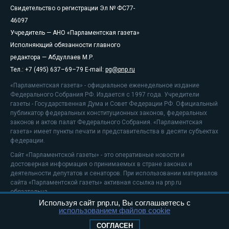
Свидетельство о регистрации Эл № ФС77-
46097
Учредитель — АНО «Парламентская газета»
Исполняющий обязанности главного
редактора — Абдуллаев М.Р.
Тел.: +7 (495) 637–69–79 E-mail:
pg@pnp.ru
«Парламентская газета» - официальное еженедельное издание
Федерального Собрания РФ. Издается с 1997 года. Учредители
газеты - Государственная Дума и Совет Федерации РФ. Официальный
публикатор федеральных конституционных законов, федеральных
законов и актов палат Федерального Собрания. «Парламентская
газета» имеет пункты печати и представительства в десяти субъектах
федерации.
Сайт «Парламентской газеты» - это оперативные новости и
достоверная информация о принимаемых в стране законах и
деятельности депутатов и сенаторов. При использовании материалов
сайта «Парламентской газеты» активная ссылка на pnp.ru
обязательна.
Используя сайт pnp.ru, Вы соглашаетесь с
На информационном ресурсе применяются
рекомендательные
использованием файлов cookie
технологии
Положение о защите персональных данных
СОГЛАСЕН