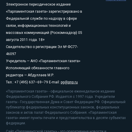
Электронное периодическое издание
«Парламентская газета» зарегистрировано в
Федеральной службе по надзору в сфере
связи, информационных технологий и
массовых коммуникаций (Роскомнадзор) 05
августа 2011 года. 18+
Свидетельство о регистрации Эл № ФС77-
46097
Учредитель — АНО «Парламентская газета»
Исполняющий обязанности главного
редактора — Абдуллаев М.Р.
Тел.: +7 (495) 637–69–79 E-mail:
pg@pnp.ru
«Парламентская газета» - официальное еженедельное издание
Федерального Собрания РФ. Издается с 1997 года. Учредители
газеты - Государственная Дума и Совет Федерации РФ. Официальный
публикатор федеральных конституционных законов, федеральных
законов и актов палат Федерального Собрания. «Парламентская
газета» имеет пункты печати и представительства в десяти субъектах
федерации.
Сайт «Парламентской газеты» - это оперативные новости и