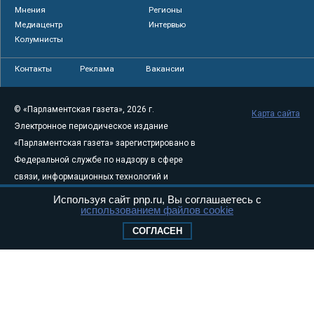
Мнения
Регионы
Медиацентр
Интервью
Колумнисты
Контакты
Реклама
Вакансии
© «Парламентская газета», 2026 г.
Карта сайта
Электронное периодическое издание
«Парламентская газета» зарегистрировано в
Федеральной службе по надзору в сфере
связи, информационных технологий и
массовых коммуникаций (Роскомнадзор) 05
Используя сайт pnp.ru, Вы соглашаетесь с
использованием файлов cookie
августа 2011 года. 18+
Свидетельство о регистрации Эл № ФС77-
СОГЛАСЕН
46097
Учредитель — АНО «Парламентская газета»
Исполняющий обязанности главного
редактора — Абдуллаев М.Р.
Тел.: +7 (495) 637–69–79 E-mail:
pg@pnp.ru