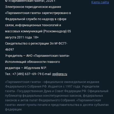
© «Парламентская газета», 2026 г.
Карта сайта
Электронное периодическое издание
«Парламентская газета» зарегистрировано в
Федеральной службе по надзору в сфере
связи, информационных технологий и
массовых коммуникаций (Роскомнадзор) 05
августа 2011 года. 18+
Свидетельство о регистрации Эл № ФС77-
46097
Учредитель — АНО «Парламентская газета»
Исполняющий обязанности главного
редактора — Абдуллаев М.Р.
Тел.: +7 (495) 637–69–79 E-mail:
pg@pnp.ru
«Парламентская газета» - официальное еженедельное издание
Федерального Собрания РФ. Издается с 1997 года. Учредители
газеты - Государственная Дума и Совет Федерации РФ. Официальный
публикатор федеральных конституционных законов, федеральных
законов и актов палат Федерального Собрания. «Парламентская
газета» имеет пункты печати и представительства в десяти субъектах
федерации.