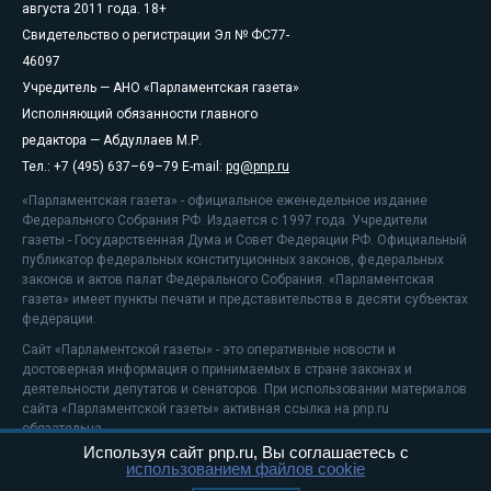
августа 2011 года. 18+
Свидетельство о регистрации Эл № ФС77-
46097
Учредитель — АНО «Парламентская газета»
Исполняющий обязанности главного
редактора — Абдуллаев М.Р.
Тел.: +7 (495) 637–69–79 E-mail:
pg@pnp.ru
«Парламентская газета» - официальное еженедельное издание
Федерального Собрания РФ. Издается с 1997 года. Учредители
газеты - Государственная Дума и Совет Федерации РФ. Официальный
публикатор федеральных конституционных законов, федеральных
законов и актов палат Федерального Собрания. «Парламентская
газета» имеет пункты печати и представительства в десяти субъектах
федерации.
Сайт «Парламентской газеты» - это оперативные новости и
достоверная информация о принимаемых в стране законах и
деятельности депутатов и сенаторов. При использовании материалов
сайта «Парламентской газеты» активная ссылка на pnp.ru
обязательна.
Используя сайт pnp.ru, Вы соглашаетесь с
На информационном ресурсе применяются
рекомендательные
использованием файлов cookie
технологии