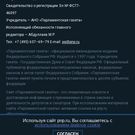
Свидетельство о регистрации Эл № ФС77-
46097
Учредитель — АНО «Парламентская газета»
Исполняющий обязанности главного
редактора — Абдуллаев М.Р.
Тел.: +7 (495) 637–69–79 E-mail:
pg@pnp.ru
«Парламентская газета» - официальное еженедельное издание
Федерального Собрания РФ. Издается с 1997 года. Учредители
газеты - Государственная Дума и Совет Федерации РФ. Официальный
публикатор федеральных конституционных законов, федеральных
законов и актов палат Федерального Собрания. «Парламентская
газета» имеет пункты печати и представительства в десяти субъектах
федерации.
Сайт «Парламентской газеты» - это оперативные новости и
достоверная информация о принимаемых в стране законах и
деятельности депутатов и сенаторов. При использовании материалов
сайта «Парламентской газеты» активная ссылка на pnp.ru
обязательна.
Используя сайт pnp.ru, Вы соглашаетесь с
На информационном ресурсе применяются
рекомендательные
использованием файлов cookie
технологии
Положение о защите персональных данных
СОГЛАСЕН