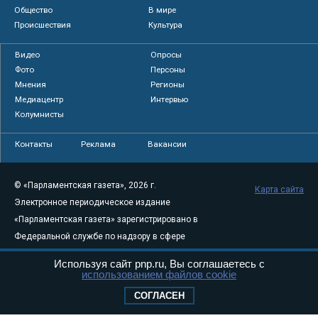
Общество
В мире
Происшествия
Культура
Видео
Опросы
Фото
Персоны
Мнения
Регионы
Медиацентр
Интервью
Колумнисты
Контакты
Реклама
Вакансии
© «Парламентская газета», 2026 г.
Карта сайта
Электронное периодическое издание
«Парламентская газета» зарегистрировано в
Федеральной службе по надзору в сфере
связи, информационных технологий и
Используя сайт pnp.ru, Вы соглашаетесь с
массовых коммуникаций (Роскомнадзор) 05
использованием файлов cookie
августа 2011 года. 18+
СОГЛАСЕН
Свидетельство о регистрации Эл № ФС77-