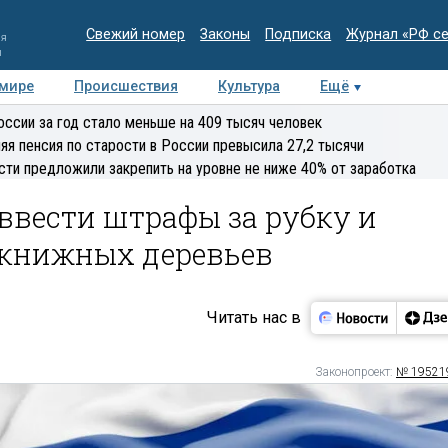
Свежий номер
Законы
Подписка
Журнал «РФ с
ия
и
 мире
Происшествия
Культура
Ещё
Медиацентр
Интервью
Колумнисты
Делова
оссии за год стало меньше на 409 тысяч человек
эксперт
яя пенсия по старости в России превысила 27,2 тысячи
сти предложили закрепить на уровне не ниже 40% от заработка
ввести штрафы за рубку и
окнижных деревьев
Читать нас в
Законопроект:
№ 19521