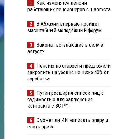
Как изменятся пенсии
1
работающих пенсионеров с 1 августа
В Абхазии впервые пройдёт
2
масштабный молодёжный форум
Законы, вступающие в силу в
3
августе
Пенсию по старости предложили
4
закрепить на уровне не ниже 40% от
заработка
Путин расширил список лиц с
5
судимостью для заключения
контракта с ВС РФ
Сможет ли ИИ написать оперу и
6
спеть арию