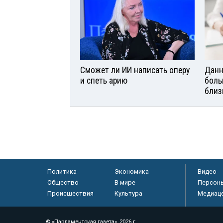
Сможет ли ИИ написать оперу
Данн
и спеть арию
боль
близ
Политика
Экономика
Видео
Общество
В мире
Персон
Происшествия
Культура
Медиац
© «Парламентская газета», 2026 г.