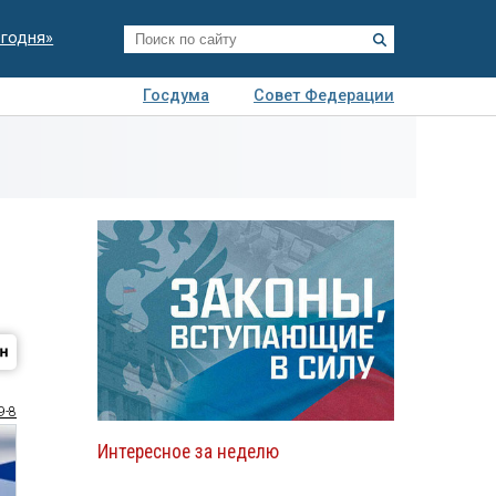
егодня»
Госдума
Совет Федерации
я
Авто
Недвижимость
Технологии
иза
9-8
Интересное за неделю