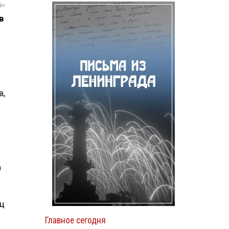
а»
в
в,
а
и
иц
Главное сегодня