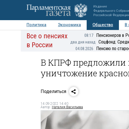
Издание
Федерального Собран
Российской Федераци
Политика
Экономика
Общество
В
Все о пенсиях
Фото
Авторы
Персоны
Мнения
Регионы
Пенсионеров в Р
08:17
Соцфонд: Средн
два дня назад
в России
Пенсию по старо
04.08.2026
В КПРФ предложили 
уничтожение красн
Поделиться
14.09.2022 14:40
Автор:
Наталия Васильева