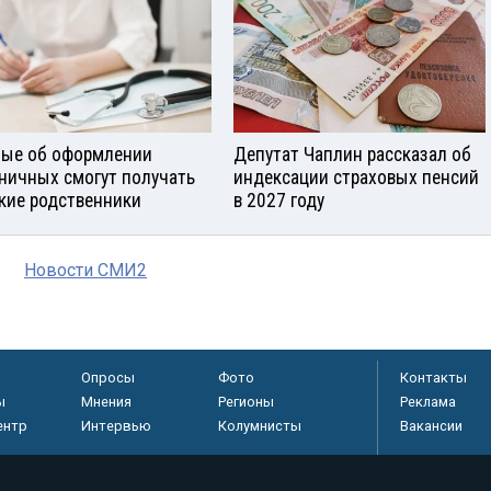
ые об оформлении
Депутат Чаплин рассказал об
ничных смогут получать
индексации страховых пенсий
кие родственники
в 2027 году
Новости СМИ2
Опросы
Фото
Контакты
ы
Мнения
Регионы
Реклама
ентр
Интервью
Колумнисты
Вакансии