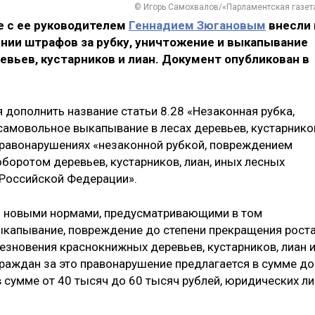
© Игорь Самохвалов/«Парламентская газет
е с ее руководителем
Геннадием Зюгановым
внесли 
ении штрафов за рубку, уничтожение и выкапывание
евьев, кустарников и лиан. Документ опубликован в
я дополнить название статьи 8.28 «Незаконная рубка,
амовольное выкапывание в лесах деревьев, кустарнико
правонарушениях «незаконной рубкой, повреждением
боротом деревьев, кустарников, лиан, иных лесных
 Российской Федерации».
ь новыми нормами, предусматривающими в том
ыкапывание, повреждение до степени прекращения рост
езновения краснокнижных деревьев, кустарников, лиан 
граждан за это правонарушение предлагается в сумме до
 сумме от 40 тысяч до 60 тысяч рублей, юридических л