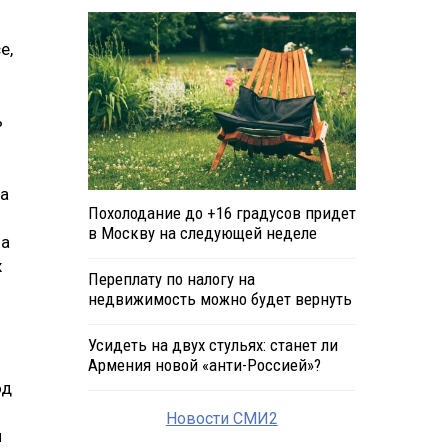
е,
ь
ка
Похолодание до +16 градусов придет
я
в Москву на следующей неделе
На
х
Переплату по налогу на
недвижимость можно будет вернуть
Усидеть на двух стульях: станет ли
Армения новой «анти-Россией»?
од
Новости СМИ2
я