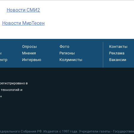
Новости СМИ2
Новости МирТесен
Опросы
Фото
Контакты
ы
Мнения
Регионы
Реклама
ентр
Интервью
Колумнисты
Вакансии
регистрировано в
 технологий и
8+
.
дерального Собрания РФ. Издается с 1997 года. Учредители газеты - Государств