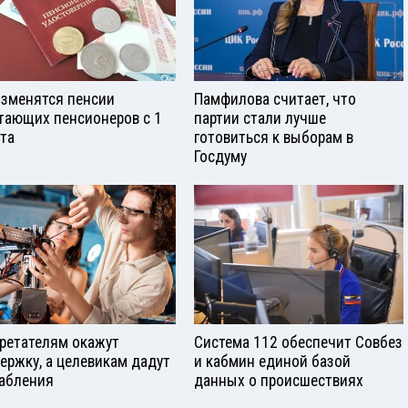
изменятся пенсии
Памфилова считает, что
тающих пенсионеров с 1
партии стали лучше
ста
готовиться к выборам в
Госдуму
ретателям окажут
Система 112 обеспечит Совбез
ержку, а целевикам дадут
и кабмин единой базой
абления
данных о происшествиях