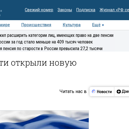
Свежий номер
Законы
Подписка
Журнал «РФ с
ия
и
 мире
Происшествия
Культура
Ещё
Медиацентр
Интервью
Колумнисты
Делова
ил расширить категории лиц, имеющих право на две пенсии
эксперт
оссии за год стало меньше на 409 тысяч человек
я пенсия по старости в России превысила 27,2 тысячи
сти открыли новую
Читать нас в