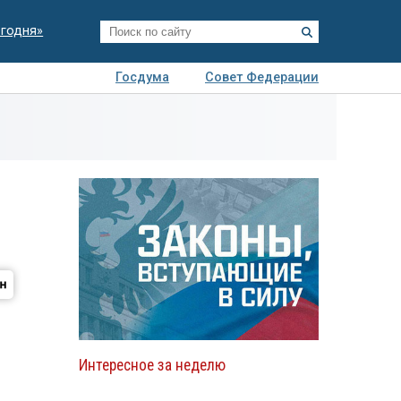
егодня»
Госдума
Совет Федерации
я
Авто
Недвижимость
Технологии
иза
Интересное за неделю