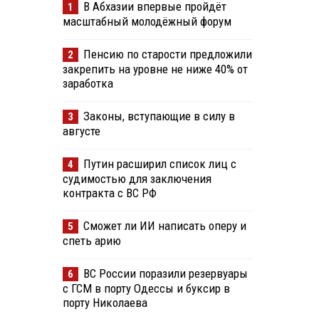
В Абхазии впервые пройдёт
1
масштабный молодёжный форум
Пенсию по старости предложили
2
закрепить на уровне не ниже 40% от
заработка
Законы, вступающие в силу в
3
августе
Путин расширил список лиц с
4
судимостью для заключения
контракта с ВС РФ
Сможет ли ИИ написать оперу и
5
спеть арию
ВС России поразили резервуары
6
с ГСМ в порту Одессы и буксир в
порту Николаева