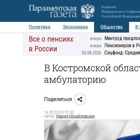
Издание
Федерального Собран
Российской Федераци
Политика
Экономика
Общество
В
Все о пенсиях
Фото
Авторы
Персоны
Мнения
Регионы
Минтруд предлож
вчера
Пенсионеров в Р
вчера
в России
Соцфонд: Средня
05.08.2026
В Костромской обла
амбулаторию
Поделиться
14.02.2019 15:32
Автор:
Мария Михайловская