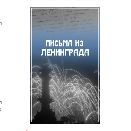
я
я
о