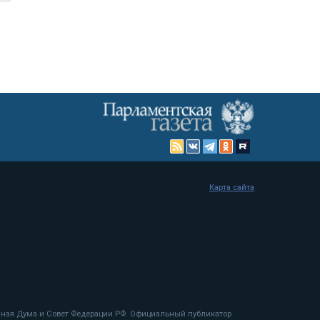
Карта сайта
енная Дума и Совет Федерации РФ. Официальный публикатор