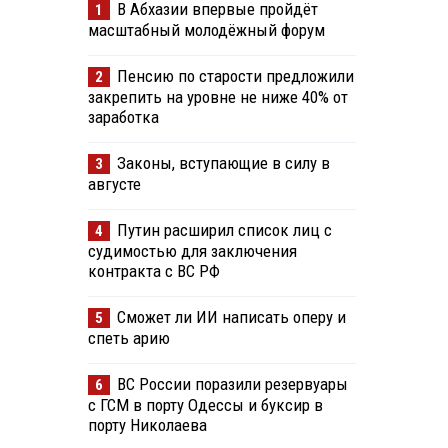
В Абхазии впервые пройдёт
1
масштабный молодёжный форум
Пенсию по старости предложили
2
закрепить на уровне не ниже 40% от
заработка
Законы, вступающие в силу в
3
августе
Путин расширил список лиц с
4
судимостью для заключения
контракта с ВС РФ
Сможет ли ИИ написать оперу и
5
спеть арию
ВС России поразили резервуары
6
с ГСМ в порту Одессы и буксир в
порту Николаева