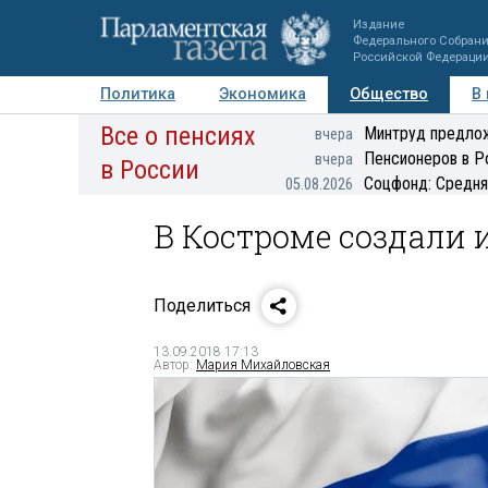
Издание
Федерального Собран
Российской Федераци
Политика
Экономика
Общество
В
Все о пенсиях
Фото
Авторы
Персоны
Мнения
Регионы
Минтруд предлож
вчера
Пенсионеров в Р
вчера
в России
Соцфонд: Средня
05.08.2026
В Костроме создали
Поделиться
13.09.2018 17:13
Автор:
Мария Михайловская