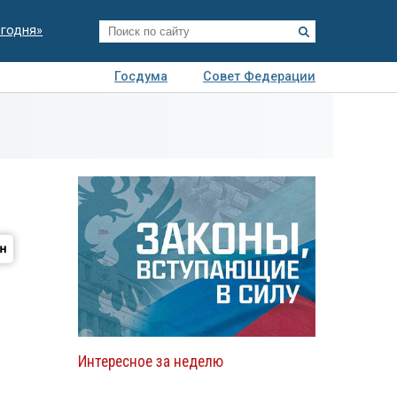
егодня»
Госдума
Совет Федерации
я
Авто
Недвижимость
Технологии
иза
Интересное за неделю