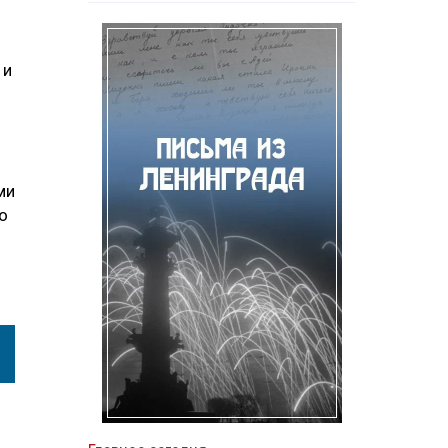
 и
ми
о