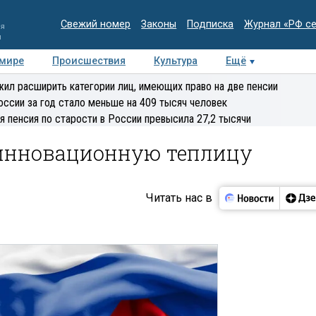
Свежий номер
Законы
Подписка
Журнал «РФ с
ия
и
 мире
Происшествия
Культура
Ещё
Медиацентр
Интервью
Колумнисты
Делова
ил расширить категории лиц, имеющих право на две пенсии
эксперт
оссии за год стало меньше на 409 тысяч человек
я пенсия по старости в России превысила 27,2 тысячи
 инновационную теплицу
Читать нас в