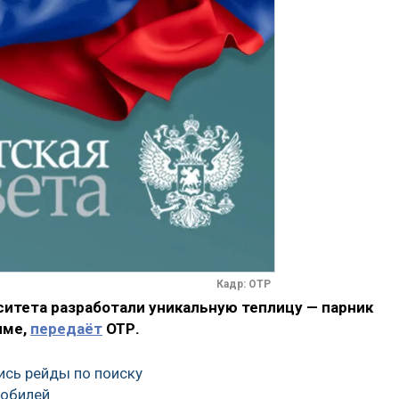
Кадр: ОТР
итета разработали уникальную теплицу — парник
име,
передаёт
ОТР.
ись рейды по поиску
обилей