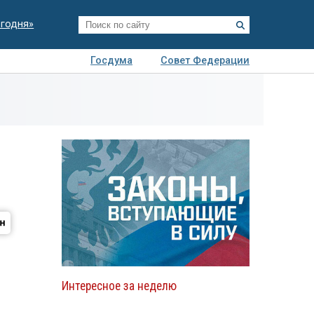
егодня»
Госдума
Совет Федерации
я
Авто
Недвижимость
Технологии
иза
Интересное за неделю