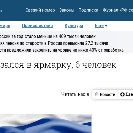
Свежий номер
Законы
Подписка
Журнал «РФ с
ия
и
 мире
Происшествия
Культура
Ещё
Медиацентр
Интервью
Колумнисты
Делова
оссии за год стало меньше на 409 тысяч человек
эксперт
яя пенсия по старости в России превысила 27,2 тысячи
сти предложили закрепить на уровне не ниже 40% от заработка
зался в ярмарку, 6 человек
Читать нас в