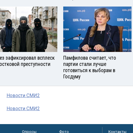
ез зафиксировал всплеск
Памфилова считает, что
остковой преступности
партии стали лучше
готовиться к выборам в
Госдуму
Новости СМИ2
Новости СМИ2
Опросы
Фото
Контакты