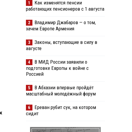
Как изменятся пенсии
1
работающих пенсионеров с 1 августа
Владимир Джабаров — о том,
2
зачем Европе Армения
Законы, вступающие в силу в
3
августе
В МИД России заявили о
4
подготовке Европы к войне с
Россией
В Абхазии впервые пройдёт
5
масштабный молодёжный форум
Ереван рубит сук, на котором
6
к
сидит