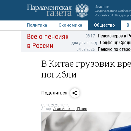
Издание
Федерального Собран
Российской Федераци
Политика
Экономика
Общество
В
Все о пенсиях
Фото
Авторы
Персоны
Мнения
Регионы
Пенсионеров в Р
08:17
Соцфонд: Средн
два дня назад
в России
Пенсию по старо
04.08.2026
В Китае грузовик вре
погибли
Поделиться
05.10.2020 10:13
Автор:
Иван Антонов, Пекин