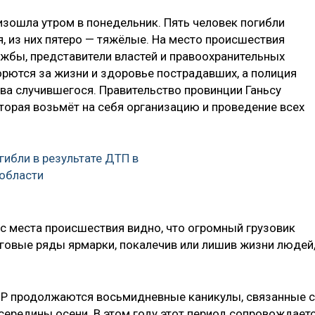
изошла утром в понедельник. Пять человек погибли
, из них пятеро — тяжёлые. На место происшествия
жбы, представители властей и правоохранительных
орются за жизни и здоровье пострадавших, а полиция
ва случившегося. Правительство провинции Ганьсу
торая возьмёт на себя организацию и проведение всех
гибли в результате ДТП в
области
 с места происшествия видно, что огромный грузовик
рговые ряды ярмарки, покалечив или лишив жизни людей
КНР продолжаются восьмидневные каникулы, связанные с
ередины осени. В этом году этот период сопровождает