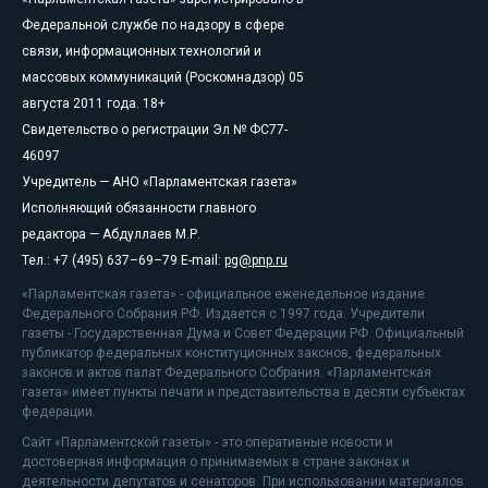
Федеральной службе по надзору в сфере
связи, информационных технологий и
массовых коммуникаций (Роскомнадзор) 05
августа 2011 года. 18+
Свидетельство о регистрации Эл № ФС77-
46097
Учредитель — АНО «Парламентская газета»
Исполняющий обязанности главного
редактора — Абдуллаев М.Р.
Тел.: +7 (495) 637–69–79 E-mail:
pg@pnp.ru
«Парламентская газета» - официальное еженедельное издание
Федерального Собрания РФ. Издается с 1997 года. Учредители
газеты - Государственная Дума и Совет Федерации РФ. Официальный
публикатор федеральных конституционных законов, федеральных
законов и актов палат Федерального Собрания. «Парламентская
газета» имеет пункты печати и представительства в десяти субъектах
федерации.
Сайт «Парламентской газеты» - это оперативные новости и
достоверная информация о принимаемых в стране законах и
деятельности депутатов и сенаторов. При использовании материалов