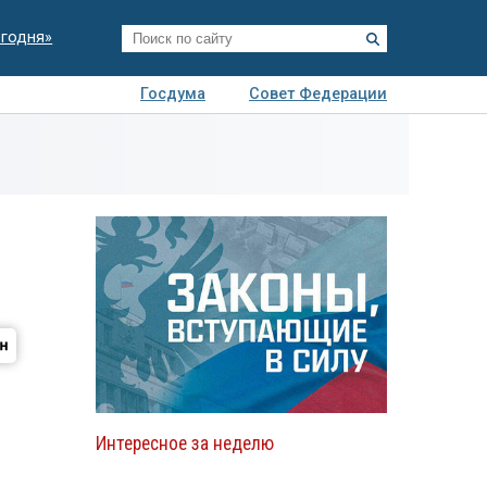
егодня»
Госдума
Совет Федерации
я
Авто
Недвижимость
Технологии
иза
Интересное за неделю