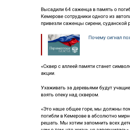
Высадили 64 саженца в память о поги
Кемерове сотрудники одного из автопа
привезли саженцы сирени, суданской 
Почему сигнал по
«Сквер с аллеей памяти станет симво
акции.
Ухаживать за деревьями будут учащи
взять опеку над сквером.
«Это наше общее горе, мы должны по
погибли в Кемерове в абсолютно мирно
решать. Мы хотим запомнить всех дете
нам о том, что жизнь не завершилась»,