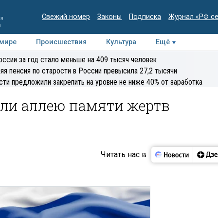
Свежий номер
Законы
Подписка
Журнал «РФ с
ия
и
 мире
Происшествия
Культура
Ещё
Медиацентр
Интервью
Колумнисты
Делова
оссии за год стало меньше на 409 тысяч человек
эксперт
яя пенсия по старости в России превысила 27,2 тысячи
сти предложили закрепить на уровне не ниже 40% от заработка
или аллею памяти жертв
Читать нас в