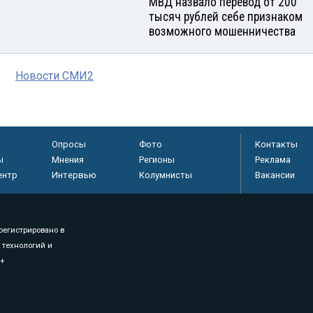
МВД назвало перевод от 200
тысяч рублей себе признаком
возможного мошенничества
Новости СМИ2
Опросы
Фото
Контакты
ы
Мнения
Регионы
Реклама
ентр
Интервью
Колумнисты
Вакансии
регистрировано в
 технологий и
8+
.