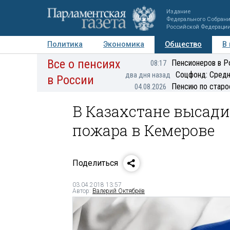
Издание
Федерального Собран
Российской Федераци
Политика
Экономика
Общество
В
Все о пенсиях
Фото
Авторы
Персоны
Мнения
Регионы
Пенсионеров в Р
08:17
Соцфонд: Средн
два дня назад
в России
Пенсию по старо
04.08.2026
В Казахстане высад
пожара в Кемерове
Поделиться
03.04.2018 13:57
Автор:
Валерий Октябрёв