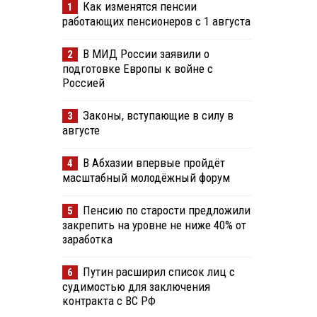
Как изменятся пенсии
1
работающих пенсионеров с 1 августа
В МИД России заявили о
2
подготовке Европы к войне с
Россией
Законы, вступающие в силу в
3
августе
В Абхазии впервые пройдёт
4
масштабный молодёжный форум
Пенсию по старости предложили
5
закрепить на уровне не ниже 40% от
заработка
Путин расширил список лиц с
6
судимостью для заключения
контракта с ВС РФ