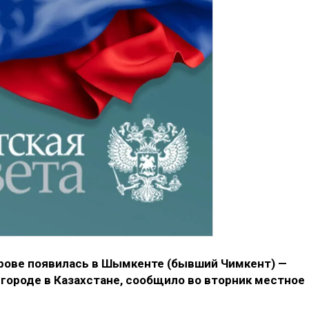
рове появилась в Шымкенте (бывший Чимкент) —
городе в Казахстане, сообщило во вторник местное