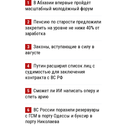
В Абхазии впервые пройдёт
1
масштабный молодёжный форум
Пенсию по старости предложили
2
закрепить на уровне не ниже 40% от
заработка
Законы, вступающие в силу в
3
августе
Путин расширил список лиц с
4
судимостью для заключения
контракта с ВС РФ
Сможет ли ИИ написать оперу и
5
спеть арию
ВС России поразили резервуары
6
с ГСМ в порту Одессы и буксир в
порту Николаева