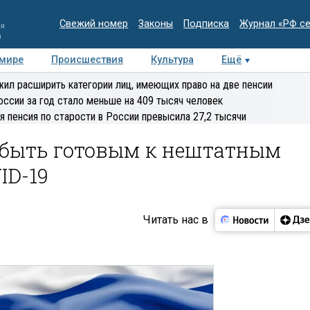
Свежий номер
Законы
Подписка
Журнал «РФ с
ия
и
 мире
Происшествия
Культура
Ещё
Медиацентр
Интервью
Колумнисты
Делова
ил расширить категории лиц, имеющих право на две пенсии
эксперт
оссии за год стало меньше на 409 тысяч человек
я пенсия по старости в России превысила 27,2 тысячи
 быть готовым к нештатным
ID-19
Читать нас в