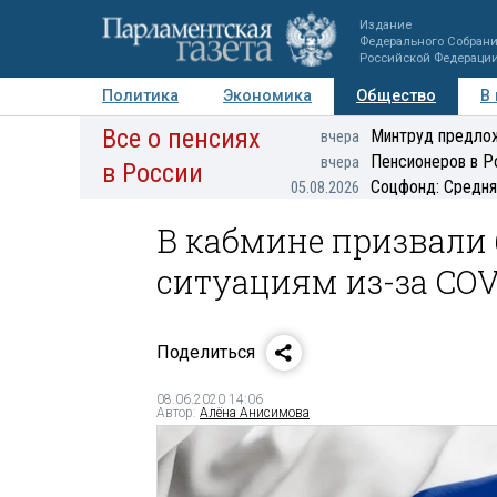
Издание
Федерального Собран
Российской Федераци
Политика
Экономика
Общество
В
Все о пенсиях
Фото
Авторы
Персоны
Мнения
Регионы
Минтруд предлож
вчера
Пенсионеров в Р
вчера
в России
Соцфонд: Средня
05.08.2026
В кабмине призвали
ситуациям из-за COV
Поделиться
08.06.2020 14:06
Автор:
Алёна Анисимова