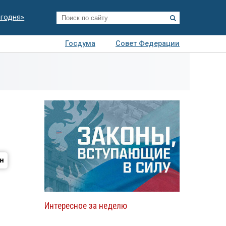
егодня»
Госдума
Совет Федерации
я
Авто
Недвижимость
Технологии
иза
Интересное за неделю