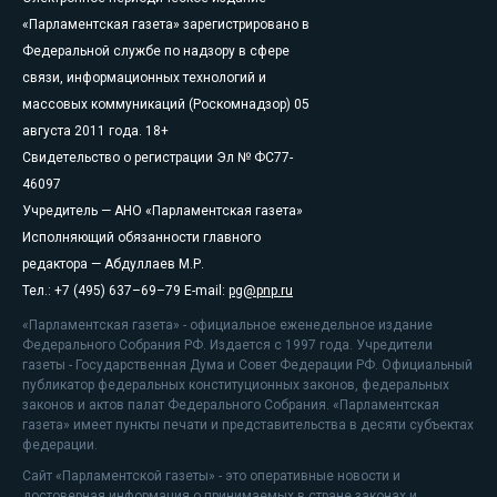
«Парламентская газета» зарегистрировано в
Федеральной службе по надзору в сфере
связи, информационных технологий и
массовых коммуникаций (Роскомнадзор) 05
августа 2011 года. 18+
Свидетельство о регистрации Эл № ФС77-
46097
Учредитель — АНО «Парламентская газета»
Исполняющий обязанности главного
редактора — Абдуллаев М.Р.
Тел.: +7 (495) 637–69–79 E-mail:
pg@pnp.ru
«Парламентская газета» - официальное еженедельное издание
Федерального Собрания РФ. Издается с 1997 года. Учредители
газеты - Государственная Дума и Совет Федерации РФ. Официальный
публикатор федеральных конституционных законов, федеральных
законов и актов палат Федерального Собрания. «Парламентская
газета» имеет пункты печати и представительства в десяти субъектах
федерации.
Сайт «Парламентской газеты» - это оперативные новости и
достоверная информация о принимаемых в стране законах и