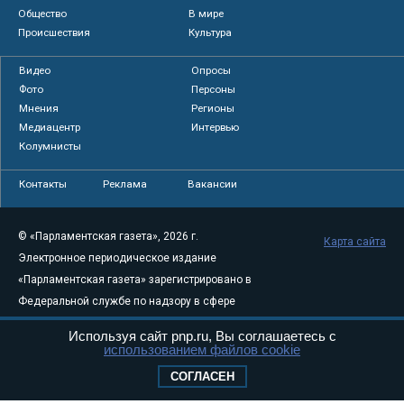
Общество
В мире
Происшествия
Культура
Видео
Опросы
Фото
Персоны
Мнения
Регионы
Медиацентр
Интервью
Колумнисты
Контакты
Реклама
Вакансии
© «Парламентская газета», 2026 г.
Карта сайта
Электронное периодическое издание
«Парламентская газета» зарегистрировано в
Федеральной службе по надзору в сфере
связи, информационных технологий и
Используя сайт pnp.ru, Вы соглашаетесь с
массовых коммуникаций (Роскомнадзор) 05
использованием файлов cookie
августа 2011 года. 18+
СОГЛАСЕН
Свидетельство о регистрации Эл № ФС77-